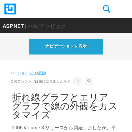
ASP.NET
| ヘルプ トピック
ナビゲーションを表示
バージョン
23.1 (最新)
このコンテンツは役に立ちましたか？
折れ線グラフとエリア
グラフで線の外観をカス
タマイズ
2006 Volume 3 リリースから開始しましたが、平