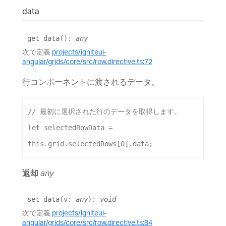
data
get
data
()
:
any
次で定義
projects/igniteui-
angular/grids/core/src/row.directive.ts:72
行コンポーネントに渡されるデータ。
// 最初に選択された行のデータを取得します。
let
selectedRowData
 = 
this
.
grid
.
selectedRows
[
0
].
data
;
返却
any
set
data
(
v
:
any
)
:
void
次で定義
projects/igniteui-
angular/grids/core/src/row.directive.ts:84