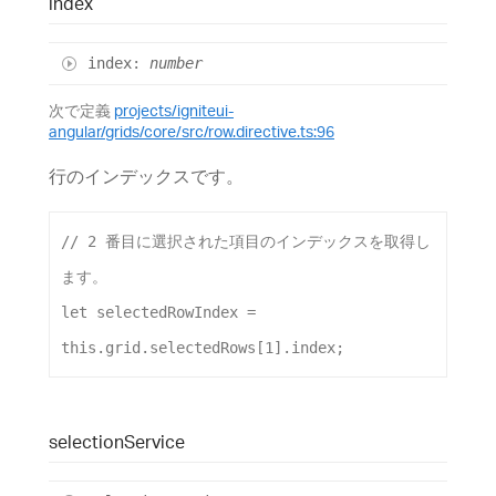
index
index
:
number
次で定義
projects/igniteui-
angular/grids/core/src/row.directive.ts:96
行のインデックスです。
// 2 番目に選択された項目のインデックスを取得し
ます。
let
selectedRowIndex
 = 
this
.
grid
.
selectedRows
[
1
].
index
;
selection
Service