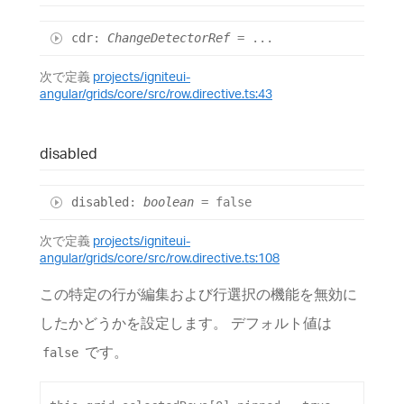
cdr
:
ChangeDetectorRef
= ...
次で定義
projects/igniteui-
angular/grids/core/src/row.directive.ts:43
disabled
disabled
:
boolean
= false
次で定義
projects/igniteui-
angular/grids/core/src/row.directive.ts:108
この特定の行が編集および行選択の機能を無効に
したかどうかを設定します。 デフォルト値は
です。
false