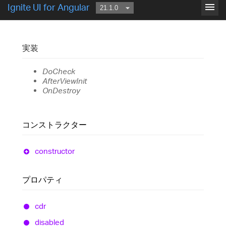
IgxGridRowComponent
menu
Ignite UI for Angular
実装
DoCheck
AfterViewInit
OnDestroy
コンストラクター
constructor
プロパティ
cdr
disabled