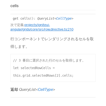
cells
get
cells
()
:
QueryList
<
CellType
>
次で定義
projects/igniteui-
angular/grids/core/src/row.directive.ts:210
行コンポーネントでレンダリングされるセルを取
得します。
// 3 番目に選択された行のセルを取得します。
let
selectedRowCells
 = 
this
.
grid
.
selectedRows
[
2
].
cells
;
返却
QueryList
<
CellType
>