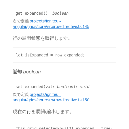
get
expanded
()
:
boolean
次で定義
projects/igniteui-
angular/grids/core/src/row.directive.ts:145
行の展開状態を取得します。
let
isExpanded
 = 
row
.
expanded
;
返却
boolean
set
expanded
(
val
:
boolean
)
:
void
次で定義
projects/igniteui-
angular/grids/core/src/row.directive.ts:156
現在の行を展開/縮小します。
this
.
grid
.
selectedRows
[
2
].
expanded
 = 
true
;