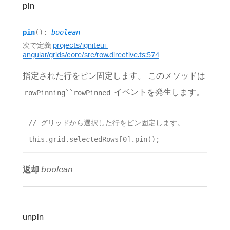
pin
pin
()
:
boolean
次で定義
projects/igniteui-
angular/grids/core/src/row.directive.ts:574
指定された行をピン固定します。 このメソッドは
イベントを発生します。
rowPinning``rowPinned
// グリッドから選択した行をピン固定します。
this
.
grid
.
selectedRows
[
0
].
pin
();
返却
boolean
unpin