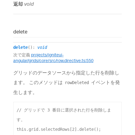
返却
void
delete
delete
()
:
void
次で定義
projects/igniteui-
angular/grids/core/src/row.directive.ts:550
グリッドのデータソースから指定した行を削除し
ます。 このメソッドは
イベントを発
rowDeleted
生します。
// グリッドで 3 番目に選択された行を削除しま
す。
this
.
grid
.
selectedRows
[
2
].
delete
();