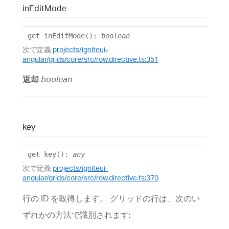
in
Edit
Mode
get
inEditMode
()
:
boolean
次で定義
projects/igniteui-
angular/grids/core/src/row.directive.ts:351
返却
boolean
key
get
key
()
:
any
次で定義
projects/igniteui-
angular/grids/core/src/row.directive.ts:370
行の ID を取得します。 グリッドの行は、次のい
ずれかの方法で識別されます: