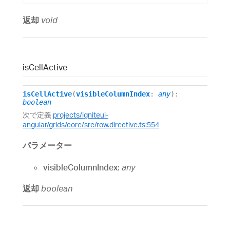
返却
void
is
Cell
Active
isCellActive
(
visibleColumnIndex
:
any
)
:
boolean
次で定義
projects/igniteui-
angular/grids/core/src/row.directive.ts:554
パラメーター
visibleColumnIndex:
any
返却
boolean