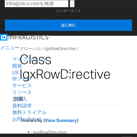
コンポーネント
マイアカウント
はじめに
メニュー
グローバル
IgxRowDirective
Class
マイ アカウント
開発
IgxRowDirective
UX
BIツール
サービス
リソース
階層
ご購入
資料請求
無料トライアル
お問い合わせ
Hierarchy (
View Summary
)
IgxRowDirective