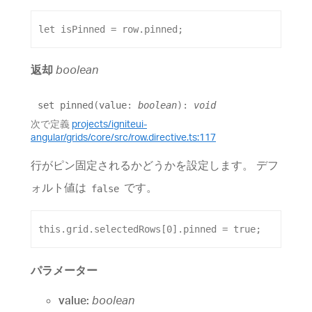
let
isPinned
 = 
row
.
pinned
;
返却
boolean
set
pinned
(
value
:
boolean
)
:
void
次で定義
projects/igniteui-
angular/grids/core/src/row.directive.ts:117
行がピン固定されるかどうかを設定します。 デフ
ォルト値は
です。
false
this
.
grid
.
selectedRows
[
0
].
pinned
 = 
true
;
パラメーター
value:
boolean