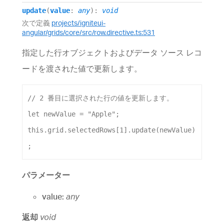
update
(
value
:
any
)
:
void
次で定義
projects/igniteui-
angular/grids/core/src/row.directive.ts:531
指定した行オブジェクトおよびデータ ソース レコ
ードを渡された値で更新します。
// 2 番目に選択された行の値を更新します。
let
newValue
 = 
"Apple"
;
this
.
grid
.
selectedRows
[
1
].
update
(
newValue
)
;
パラメーター
value:
any
返却
void