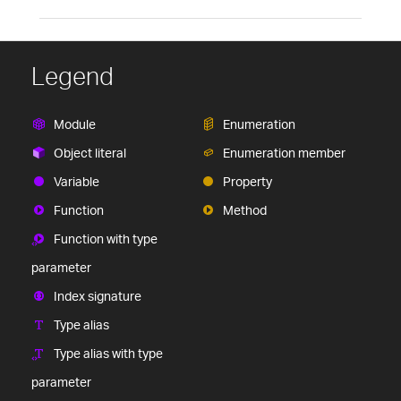
Legend
Module
Enumeration
Object literal
Enumeration member
Variable
Property
Function
Method
Function with type
parameter
Index signature
Type alias
Type alias with type
parameter