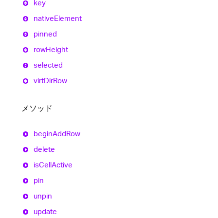
key
native
Element
pinned
row
Height
selected
virt
Dir
Row
メソッド
begin
Add
Row
delete
is
Cell
Active
pin
unpin
update