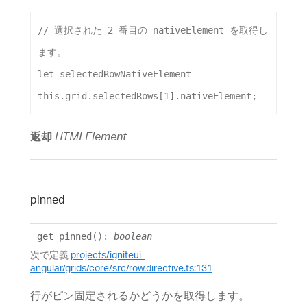
// 選択された 2 番目の nativeElement を取得し
ます。
let
selectedRowNativeElement
 = 
this
.
grid
.
selectedRows
[
1
].
nativeElement
;
返却
HTMLElement
pinned
get
pinned
()
:
boolean
次で定義
projects/igniteui-
angular/grids/core/src/row.directive.ts:131
行がピン固定されるかどうかを取得します。