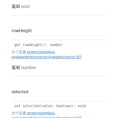
返却
void
row
Height
get
rowHeight
()
:
number
次で定義
projects/igniteui-
angular/grids/core/src/row.directive.ts:167
返却
number
selected
set
selected
(
value
:
boolean
)
:
void
次で定義
projects/igniteui-
angular/grids/core/src/row.directive.ts:235