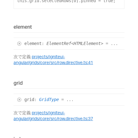
this
.
grid
.
selectedRows
[
0
].
pinned
 = 
true
;
element
element
:
ElementRef
<
HTMLElement
>
= ...
次で定義
projects/igniteui-
angular/grids/core/src/row.directive.ts:41
grid
grid
:
GridType
= ...
次で定義
projects/igniteui-
angular/grids/core/src/row.directive.ts:37