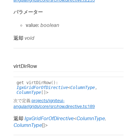
パラメーター
value:
boolean
返却
void
virt
Dir
Row
get
virtDirRow
()
:
IgxGridForOfDirective
<
ColumnType
,
ColumnType
[]
>
次で定義
projects/igniteui-
angular/grids/core/src/row.directive.ts:189
返却
IgxGridForOfDirective
<
ColumnType
,
ColumnType
[]
>