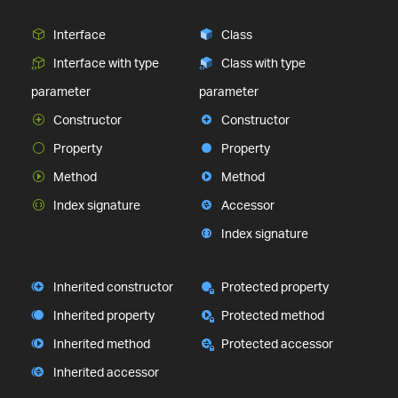
Interface
Class
Interface with type
Class with type
parameter
parameter
Constructor
Constructor
Property
Property
Method
Method
Index signature
Accessor
Index signature
Inherited constructor
Protected property
Inherited property
Protected method
Inherited method
Protected accessor
Inherited accessor