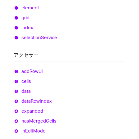
element
grid
index
selection
Service
アクセサー
add
RowUI
cells
data
data
Row
Index
expanded
has
Merged
Cells
in
Edit
Mode