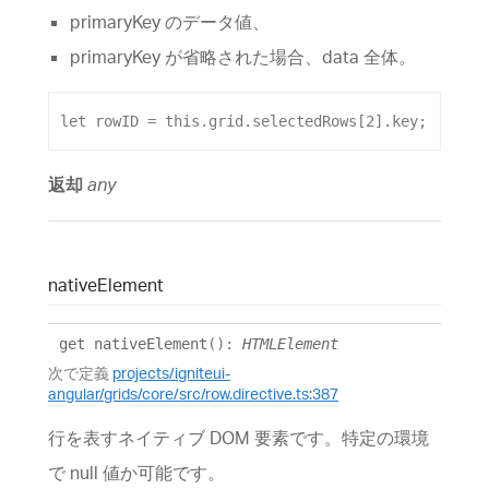
primaryKey のデータ値、
primaryKey が省略された場合、data 全体。
let
rowID
 = 
this
.
grid
.
selectedRows
[
2
].
key
;
返却
any
native
Element
get
nativeElement
()
:
HTMLElement
次で定義
projects/igniteui-
angular/grids/core/src/row.directive.ts:387
行を表すネイティブ DOM 要素です。特定の環境
で null 値か可能です。