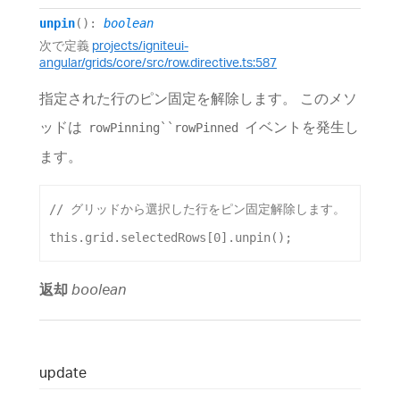
unpin
()
:
boolean
次で定義
projects/igniteui-
angular/grids/core/src/row.directive.ts:587
指定された行のピン固定を解除します。 このメソ
ッドは
イベントを発生し
rowPinning``rowPinned
ます。
// グリッドから選択した行をピン固定解除します。
this
.
grid
.
selectedRows
[
0
].
unpin
();
返却
boolean
update