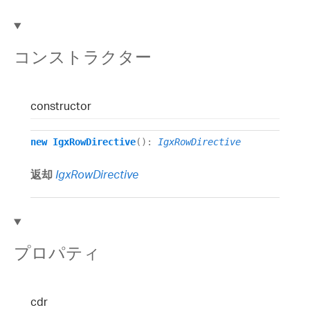
コンストラクター
constructor
new
IgxRowDirective
()
:
IgxRowDirective
返却
IgxRowDirective
プロパティ
cdr