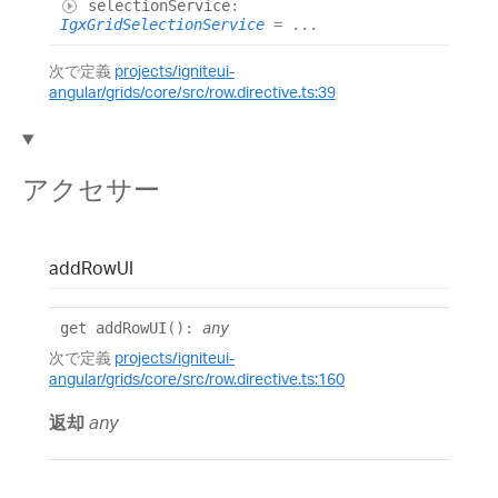
selection
Service
:
IgxGridSelectionService
= ...
次で定義
projects/igniteui-
angular/grids/core/src/row.directive.ts:39
アクセサー
add
Row
UI
get
addRowUI
()
:
any
次で定義
projects/igniteui-
angular/grids/core/src/row.directive.ts:160
返却
any