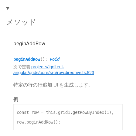
メソッド
begin
Add
Row
beginAddRow
()
:
void
次で定義
projects/igniteui-
angular/grids/core/src/row.directive.ts:623
特定の行の行追加 UI を生成します。
例
const
row
 = 
this
.
grid1
.
getRowByIndex
(
1
);
row
.
beginAddRow
();