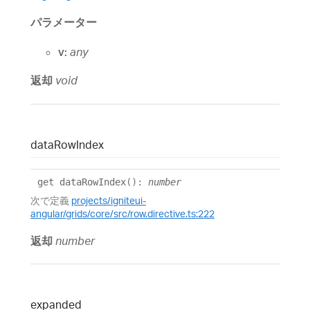
パラメーター
v:
any
返却
void
data
Row
Index
get
dataRowIndex
()
:
number
次で定義
projects/igniteui-
angular/grids/core/src/row.directive.ts:222
返却
number
expanded