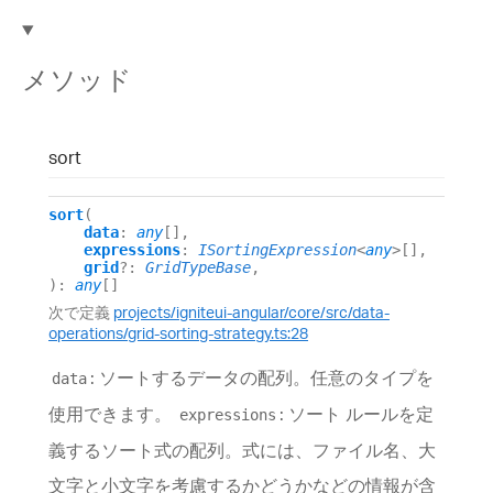
メソッド
sort
sort
(
data
:
any
[]
,
expressions
:
ISortingExpression
<
any
>
[]
,
grid
?:
GridTypeBase
,
)
:
any
[]
次で定義
projects/igniteui-angular/core/src/data-
operations/grid-sorting-strategy.ts:28
: ソートするデータの配列。任意のタイプを
data
使用できます。
: ソート ルールを定
expressions
義するソート式の配列。式には、ファイル名、大
文字と小文字を考慮するかどうかなどの情報が含