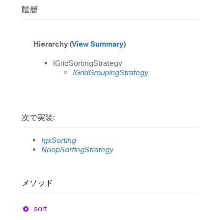
階層
Hierarchy (
View Summary
)
IGridSortingStrategy
IGridGroupingStrategy
次で実装:
IgxSorting
NoopSortingStrategy
メソッド
sort