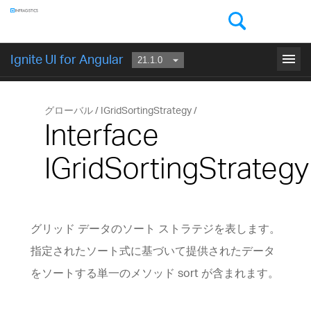
コンポーネント
menu
Ignite UI for Angular
はじめに
グローバル
IGridSortingStrategy
Interface
IGridSortingStrategy
グリッド データのソート ストラテジを表します。
指定されたソート式に基づいて提供されたデータ
をソートする単一のメソッド sort が含まれます。