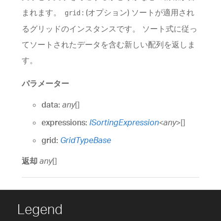
まれます。
: (オプション) ソートが適用され
grid
るグリッドのインスタンスです。 ソート式に従っ
てソートされたデータを含む新しい配列を返しま
す。
パラメーター
data:
any
[]
expressions:
ISortingExpression
<
any
>
[]
grid:
GridTypeBase
返却
any
[]
Legend