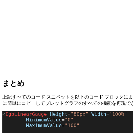
まとめ
上記すべてのコード スニペットを以下のコード ブロックに
に簡単にコピーしてブレットグラフのすべての機能を再現で
<
IgbLinearGauge
 Height
=
"80px"
 Width
=
"100%"
        MinimumValue
=
"0"
        MaximumValue
=
"100"