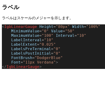
ラベル
ラベルはスケールのメジャーを示します。
<
IgbLinearGauge
 Height
=
"80px"
 Width
=
"100%"
    MinimumValue
=
"0"
 Value
=
"50"
    MaximumValue
=
"100"
 Interval
=
"10"
    LabelInterval
=
"10"
    LabelExtent
=
"0.025"
    LabelsPreTerminal
=
"0"
    LabelsPostInitial
=
"0"
    FontBrush
=
"DodgerBlue"
    Font
=
"11px Verdana"
>
</
IgbLinearGauge
>