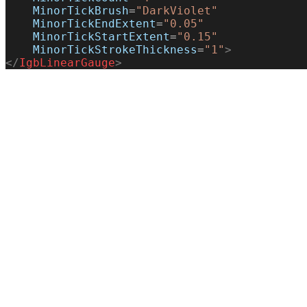
    MinorTickBrush
=
"DarkViolet"
    MinorTickEndExtent
=
"0.05"
    MinorTickStartExtent
=
"0.15"
    MinorTickStrokeThickness
=
"1"
>
</
IgbLinearGauge
>