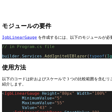
モジュールの要件
IgbLinearGauge
を作成するには、以下のモジュールが必
// in Program.cs file
builder
.
Services
.
AddIgniteUIBlazor
(
typeof
(
Ig
使用方法
以下のコードは針およびスケールで 3 つの比較範囲を含むリ
紹介します。
<
IgbLinearGauge
 Height
=
"80px"
 Width
=
"100%"
        MinimumValue
=
"5"
        MaximumValue
=
"55"
        Value
=
"43"
 >