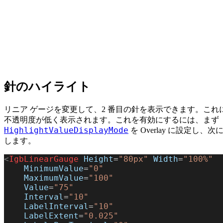
針のハイライト
リニア ゲージを変更して、2 番目の針を表示できます。こ
不透明度が低く表示されます。これを有効にするには、まず
HighlightValueDisplayMode
を Overlay に設定し、次
します。
<
IgbLinearGauge
 Height
=
"80px"
 Width
=
"100%"
    MinimumValue
=
"0"
    MaximumValue
=
"100"
    Value
=
"75"
    Interval
=
"10"
    LabelInterval
=
"10"
    LabelExtent
=
"0.025"