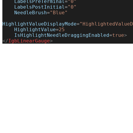
    LabelsPreTerminal
=
"0"
    LabelsPostInitial
=
"0"
    NeedleBrush
=
"Blue"
HighlightValueDisplayMode
=
"HighlightedValueD
    HighlightValue
=
25
    IsHighlightNeedleDraggingEnabled
=
true
>
</
IgbLinearGauge
>