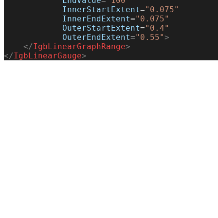
            EndValue
=
"100"
            InnerStartExtent
=
"0.075"
            InnerEndExtent
=
"0.075"
            OuterStartExtent
=
"0.4"
            OuterEndExtent
=
"0.55"
>
    </
IgbLinearGraphRange
>
</
IgbLinearGauge
>