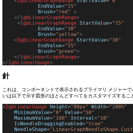
    <
IgbLinearGraphRange
 StartValue
=
"0"
            EndValue
=
"15"
            Brush
=
"red"
 >
    </
IgbLinearGraphRange
>
     <
IgbLinearGraphRange
 StartValue
=
"15"
            EndValue
=
"30"
            Brush
=
"yellow"
>
    <
IgbLinearGraphRange
 StartValue
=
"30"
            EndValue
=
"55"
            Brush
=
"green"
>
    </
IgbLinearGraphRange
>
</
IgbLinearGauge
>
針
これは、コンポーネントで表示されるプライマリ メジャーで
いは以下で示す図形のほとんどすべてをカスタマイズするこ
<
IgbLinearGauge
 Height
=
"80px"
 Width
=
"100%"
    MinimumValue
=
"0"
 Value
=
"50"
    MaximumValue
=
"100"
 Interval
=
"10"
    IsNeedleDraggingEnabled
=
"true"
    NeedleShape
=
"LinearGraphNeedleShape.Cust