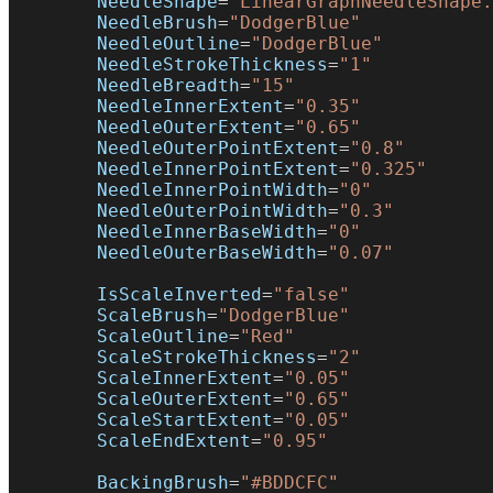
        NeedleShape
=
"LinearGraphNeedleShape.
        NeedleBrush
=
"DodgerBlue"
        NeedleOutline
=
"DodgerBlue"
        NeedleStrokeThickness
=
"1"
        NeedleBreadth
=
"15"
        NeedleInnerExtent
=
"0.35"
        NeedleOuterExtent
=
"0.65"
        NeedleOuterPointExtent
=
"0.8"
        NeedleInnerPointExtent
=
"0.325"
        NeedleInnerPointWidth
=
"0"
        NeedleOuterPointWidth
=
"0.3"
        NeedleInnerBaseWidth
=
"0"
        NeedleOuterBaseWidth
=
"0.07"
        IsScaleInverted
=
"false"
        ScaleBrush
=
"DodgerBlue"
        ScaleOutline
=
"Red"
        ScaleStrokeThickness
=
"2"
        ScaleInnerExtent
=
"0.05"
        ScaleOuterExtent
=
"0.65"
        ScaleStartExtent
=
"0.05"
        ScaleEndExtent
=
"0.95"
        BackingBrush
=
"#BDDCFC"