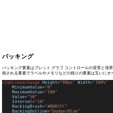
バッキング
バッキング要素はブレット グラフ コントロールの背景と境
画される要素でラベルやメモリなどの残りの要素は互いにオ
<
IgbLinearGauge
 Height
=
"80px"
 Width
=
"100%"
    MinimumValue
=
"0"
    MaximumValue
=
"100"
    Value
=
"50"
    Interval
=
"10"
    BackingBrush
=
"#BDDCFC"
    BackingOutline
=
"DodgerBlue"