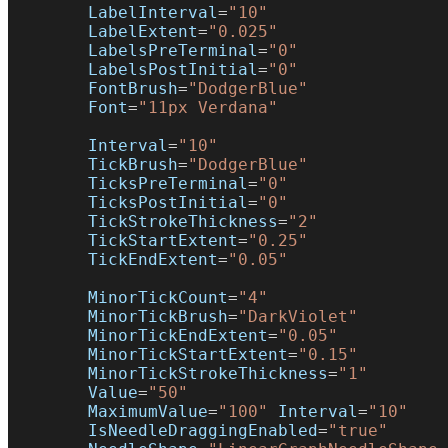
        LabelInterval
=
"10"
        LabelExtent
=
"0.025"
        LabelsPreTerminal
=
"0"
        LabelsPostInitial
=
"0"
        FontBrush
=
"DodgerBlue"
        Font
=
"11px Verdana"
        Interval
=
"10"
        TickBrush
=
"DodgerBlue"
        TicksPreTerminal
=
"0"
        TicksPostInitial
=
"0"
        TickStrokeThickness
=
"2"
        TickStartExtent
=
"0.25"
        TickEndExtent
=
"0.05"
        MinorTickCount
=
"4"
        MinorTickBrush
=
"DarkViolet"
        MinorTickEndExtent
=
"0.05"
        MinorTickStartExtent
=
"0.15"
        MinorTickStrokeThickness
=
"1"
        Value
=
"50"
        MaximumValue
=
"100"
 Interval
=
"10"
        IsNeedleDraggingEnabled
=
"true"