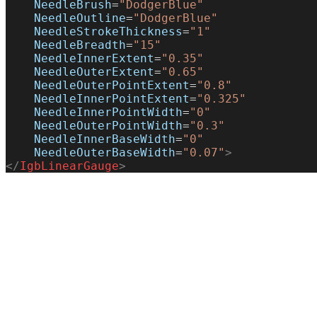
    NeedleBrush
=
"DodgerBlue"
    NeedleOutline
=
"DodgerBlue"
    NeedleStrokeThickness
=
"1"
    NeedleBreadth
=
"15"
    NeedleInnerExtent
=
"0.35"
    NeedleOuterExtent
=
"0.65"
    NeedleOuterPointExtent
=
"0.8"
    NeedleInnerPointExtent
=
"0.325"
    NeedleInnerPointWidth
=
"0"
    NeedleOuterPointWidth
=
"0.3"
    NeedleInnerBaseWidth
=
"0"
    NeedleOuterBaseWidth
=
"0.07"
>
</
IgbLinearGauge
>