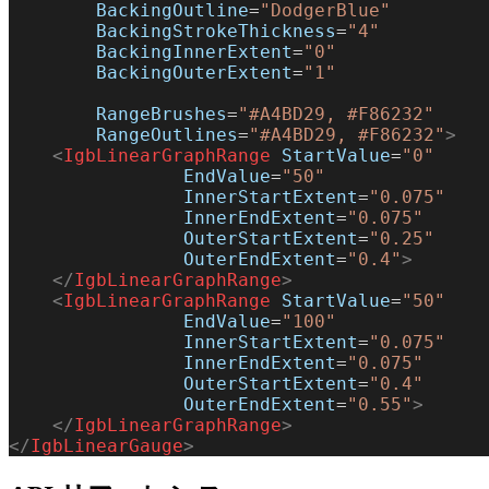
        BackingOutline
=
"DodgerBlue"
        BackingStrokeThickness
=
"4"
        BackingInnerExtent
=
"0"
        BackingOuterExtent
=
"1"
        RangeBrushes
=
"#A4BD29, #F86232"
        RangeOutlines
=
"#A4BD29, #F86232"
>
    <
IgbLinearGraphRange
 StartValue
=
"0"
                EndValue
=
"50"
                InnerStartExtent
=
"0.075"
                InnerEndExtent
=
"0.075"
                OuterStartExtent
=
"0.25"
                OuterEndExtent
=
"0.4"
>
    </
IgbLinearGraphRange
>
    <
IgbLinearGraphRange
 StartValue
=
"50"
                EndValue
=
"100"
                InnerStartExtent
=
"0.075"
                InnerEndExtent
=
"0.075"
                OuterStartExtent
=
"0.4"
                OuterEndExtent
=
"0.55"
>
    </
IgbLinearGraphRange
>
</
IgbLinearGauge
>