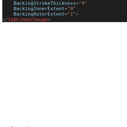
    BackingStrokeThickness
=
"4"
    BackingInnerExtent
=
"0"
    BackingOuterExtent
=
"1"
>
</
IgbLinearGauge
>