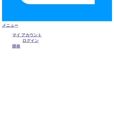
メニュー
マイ アカウント
ログイン
開発
おすすめパッケージ
Infragistics Ultimate
¥260,000
Web、モバイル、デスクトップアプリ構築の
(税抜)
ためのUX / UIツールキット完全版
Infragistics Professional
¥180,000​
Web、モバイル、デスクトップ開発者向け
(税抜)
の包括的なUIコンポーネントライブラリ
Ignite UI
¥160,000
Webアプリを構築するためのUIコンポーネン
(税抜)
ト完全版ライブラリ
(New)