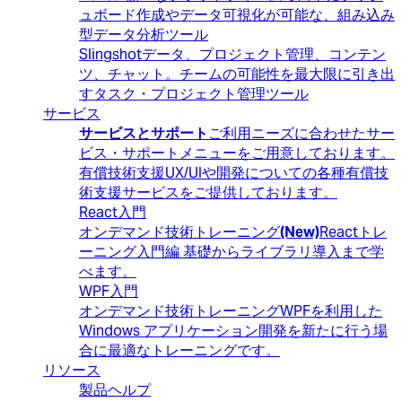
ュボード作成やデータ可視化が可能な、組み込み
型データ分析ツール
Slingshot
データ、プロジェクト管理、コンテン
ツ、チャット。チームの可能性を最大限に引き出
すタスク・プロジェクト管理ツール
サービス
サービスとサポート
ご利用ニーズに合わせたサー
ビス・サポートメニューをご用意しております。
有償技術支援
UX/UIや開発についての各種有償技
術支援サービスをご提供しております。
React入門
オンデマンド技術トレーニング
(New)
Reactトレ
ーニング入門編 基礎からライブラリ導入まで学
べます。
WPF入門
オンデマンド技術トレーニング
WPFを利用した
Windows アプリケーション開発を新たに行う場
合に最適なトレーニングです。
リソース
製品ヘルプ