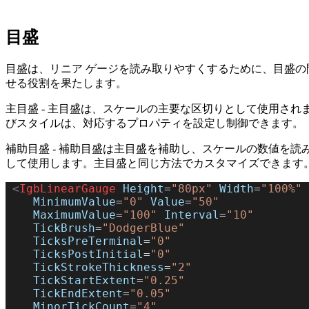
目盛
目盛は、リニア ゲージを読み取りやすくするために、目盛の
せる役割を果たします。
主目盛 - 主目盛は、スケールの主要な区切りとして使用され
びスタイルは、対応するプロパティを設定し制御できます。
補助目盛 - 補助目盛は主目盛を補助し、スケールの数値を読
して使用します。主目盛と同じ方法でカスタマイズできます
 <
IgbLinearGauge
 Height
=
"80px"
 Width
=
"100%"
    MinimumValue
=
"0"
 Value
=
"50"
    MaximumValue
=
"100"
 Interval
=
"10"
    TickBrush
=
"DodgerBlue"
    TicksPreTerminal
=
"0"
    TicksPostInitial
=
"0"
    TickStrokeThickness
=
"2"
    TickStartExtent
=
"0.25"
    TickEndExtent
=
"0.05"
    MinorTickCount
=
"4"