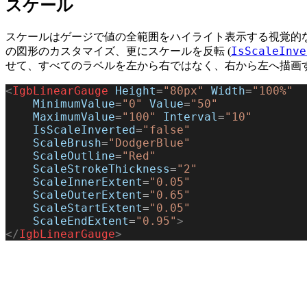
スケール
スケールはゲージで値の全範囲をハイライト表示する視覚的
IsScaleInve
の図形のカスタマイズ、更にスケールを反転 (
せて、すべてのラベルを左から右ではなく、右から左へ描画
<
IgbLinearGauge
 Height
=
"80px"
 Width
=
"100%"
    MinimumValue
=
"0"
 Value
=
"50"
    MaximumValue
=
"100"
 Interval
=
"10"
    IsScaleInverted
=
"false"
    ScaleBrush
=
"DodgerBlue"
    ScaleOutline
=
"Red"
    ScaleStrokeThickness
=
"2"
    ScaleInnerExtent
=
"0.05"
    ScaleOuterExtent
=
"0.65"
    ScaleStartExtent
=
"0.05"
    ScaleEndExtent
=
"0.95"
>
</
IgbLinearGauge
>