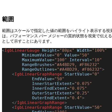
範囲
範囲はスケールで指定した値の範囲をハイライト表示する視
は、パフォーマンス バー メジャーの質的状態を視覚で伝え
として示すことにあります。
<
IgbLinearGauge
 Height
=
"80px"
 Width
=
"100%"
        MinimumValue
=
"0"
 Value
=
"50"
        MaximumValue
=
"100"
 Interval
=
"10"
        RangeBrushes
=
"#A4BD29, #F86232"
        RangeOutlines
=
"#A4BD29, #F86232"
>
    <
IgbLinearGraphRange
 StartValue
=
"0"
            EndValue
=
"50"
            InnerStartExtent
=
"0.075"
            InnerEndExtent
=
"0.075"
            OuterStartExtent
=
"0.25"
            OuterEndExtent
=
"0.4"
>
    </
IgbLinearGraphRange
>
    <
IgbLinearGraphRange
 StartValue
=
"50"