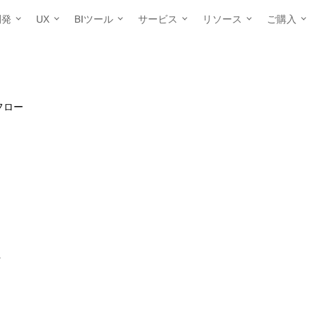
開発
UX
BIツール
サービス
リソース
ご購入
フロー
ク