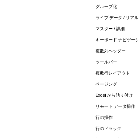
グループ化
ライブ データ / リア
マスター / 詳細
キーボード ナビゲー
複数列ヘッダー
ツールバー
複数行レイアウト
ページング
Excel から貼り付け
リモート データ操作
行の操作
行のドラッグ