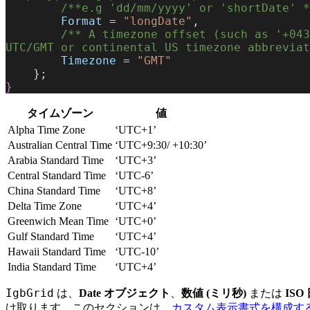
        /**e.g 'dd/mm/yyyy' or 'shortDate' 
        Format
 = 
"longDate"
,
        /** A timezone offset (such as '+0430'), or a standard 
UTC/GMT or continental US timezone abbreviat
        Timezone
 = 
"GMT"
    };
}
タイムゾーン
値
Alpha Time Zone
‘UTC+1’
Australian Central Time
‘UTC+9:30/ +10:30’
Arabia Standard Time
‘UTC+3’
Central Standard Time
‘UTC-6’
China Standard Time
‘UTC+8’
Delta Time Zone
‘UTC+4’
Greenwich Mean Time
‘UTC+0’
Gulf Standard Time
‘UTC+4’
Hawaii Standard Time
‘UTC-10’
India Standard Time
‘UTC+4’
IgbGrid
は、
Date オブジェクト
、
数値 (ミリ秒)
または
IS
け取ります。このセクションは、
カスタム表示書式を構成す