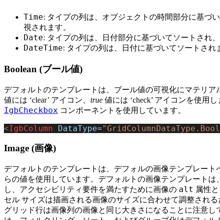
Time
: タイプの列は、オブジェクトの時間部分に基づ
視されます。
Date
: タイプの列は、日付部分に基づいてソートされ
DateTime
: タイプの列は、日付に基づいてソートされ
Boolean (ブール値)
デフォルトのテンプレートは、ブール値の可視化にマテリアル
値には ‘clear’ アイコン、
true
値には ‘check’ アイコンを
IgbCheckbox
コンポーネントを使用しています。
<
IgbColumn
 DataType
=
"GridColumnDataType.Bool
Image (画像)
デフォルトのテンプレートは、デフォルの画像テンプレート
らの値を使用しています。デフォルトの画像テンプレートは
alt
し、アクセシビリティ要件を満たすために画像の
属性と
セル サイズは描画される画像のサイズに合わせて調整される
グリッド行は画像列の画像と同じ大きさになることに注意し