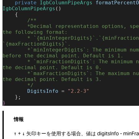
    private
 IgbColumnPipeArgs
 formatPercentO
IgbColumnPipeArgs
()
    {
        /**
        *Decimal representation options, specified by a string in 
the following format:
        * `{minIntegerDigits}`.`{minFractionDigits}`-
`{maxFractionDigits}`.
        *`minIntegerDigits`: The minimum number of integer digits 
before the decimal point. Default is 1.
        * `minFractionDigits`: The minimum number of digits after 
the decimal point. Default is 0.
        *`maxFractionDigits`: The maximum number of digits after 
the decimal point. Default is 3.
        */
        DigitsInfo
 = 
"2.2-3"
    };
}
情報
+
矢印キーを使用する場合、値は digitsInfo - minFra
↑
↓