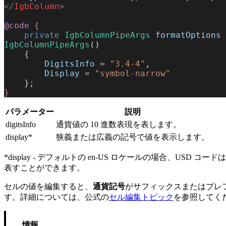
</
IgbColumn
>
@code
 {
    private
 IgbColumnPipeArgs
 formatOptions
 
IgbColumnPipeArgs
()
    {
        DigitsInfo
 = 
"3.4-4"
,
        Display
 = 
"symbol-narrow"
    };
}
パラメーター
説明
digitsInfo
通貨値の 10 進数表現を表します。
display*
狭義または広義の記号で値を表示します。
*display - デフォルトの en-US ロケールの場合、USD コード
表すことができます。
セルの値を編集すると、
通貨記号
がサフィックスまたはプレ
す。詳細については、公式の
セル編集トピック
を参照してく
情報