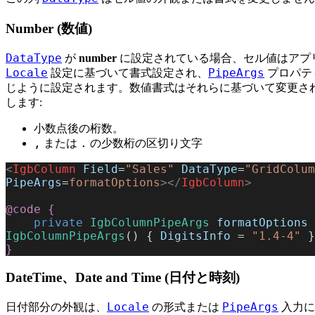
Number (数値)
DataType
が
number
に設定されている場合、セル値はアプ
Locale
PipeArgs
設定に基づいて書式設定され、
プロパテ
じように設定されます。数値書式はそれらに基づいて変更さ
します:
小数点後の桁数。
,
.
または
の少数桁の区切り文字
<
IgbColumn
 Field
=
"Sales"
 DataType
=
"GridColum
PipeArgs
=
formatOptions
></
IgbColumn
>
@code
 {
    private
 IgbColumnPipeArgs
 formatOptions
 
IgbColumnPipeArgs
() { 
DigitsInfo
 = 
"1.4-4"
 }
}
DateTime、Date and Time (日付と時刻)
Locale
PipeArgs
日付部分の外観は、
の形式または
入力に