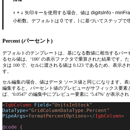
+
矢印キーを使用する場合、値は digitsInfo - minFra
↑
↓
小桁数。デフォルトは 0 です。) に基づいてステップで
Percent (パーセント)
デフォルトのテンプレートは、基になる数値に相当するパー
るセル値は、‘100’ の表示ファクタで乗算された結果です
タは 100 で、セルに渡される値は 0.123 であるため、表示され
す。
セル編集の場合、値はデータ ソース値と同じになります。表示フ
編集すると、パーセント値のプレビューがサフィックス要素
ば、‘0.0547’ の編集中にプレビュー要素に ‘5.47%’ が表示さ
<
IgbColumn
 Field
=
"UnitsInStock"
DataType
=
"GridColumnDataType.Percent"
PipeArgs
=
formatPercentOptions
></
IgbColumn
>
@code
 {