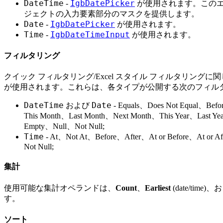
DateTime
IgbDatePicker
-
が使用されます。この
ジェクトの入力要素部分のマスクを提供します。
Date
IgbDatePicker
-
が使用されます。
Time
IgbDateTimeInput
-
が使用されます。
フィルタリング
クイック フィルタリング/Excel スタイル フィルタリング
が使用されます。これらは、各タイプが公開する次のフィルタ
DateTime
Date
および
- Equals、Does Not Equal、Bef
This Month、Last Month、Next Month、This Year、Last Y
Empty、Null、Not Null;
Time
- At、Not At、Before、After、At or Before、At or 
Not Null;
集計
使用可能な集計オペランドは、
Count
、
Earliest
(date/time)
す。
ソート