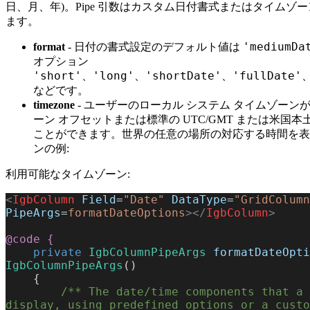
日、月、年)。Pipe 引数はカスタム日付書式またはタイムゾ
ます。
'mediumDa
format
- 日付の書式設定のデフォルト値は
オプション
'short'
'long'
'shortDate'
'fullDate'
、
、
、
などです。
timezone
- ユーザーのローカル システム タイムゾー
ーン オフセットまたは標準の UTC/GMT または米国
ことができます。世界の任意の場所の対応する時間を表
ンの例:
利用可能なタイムゾーン:
<
IgbColumn
 Field
=
"Date"
 DataType
=
"GridColumn
PipeArgs
=
formatDateOptions
></
IgbColumn
>
@code
 {
    private
 IgbColumnPipeArgs
 formatDateOpti
IgbColumnPipeArgs
()
    {
        /** The date/time components that a date column will 
display, using predefined options or a custo