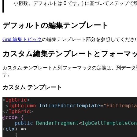
小桁数。デフォルトは 0 です。) に基づいてステップで
デフォルトの編集テンプレート
Grid 編集トピック
の編集テンプレート部分を参照してくださ
カスタム編集テンプレートとフォーマ
カスタム テンプレートと列フォーマッタの定義は、列データ
す。
カスタム テンプレート
<
IgbGrid
>
 <
IgbColumn
 InlineEditorTemplate
=
"EditTempla
</
IgbGrid
>
@code
 {
    public
 RenderFragment
<
IgbCellTemplateCon
(
ctx
) =>
    {