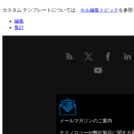
カスタム テンプレートについては、
セル編集トピック
を参照
編集
集計
メールマガジンのご案内
テクノロジーや弊社製品に関する