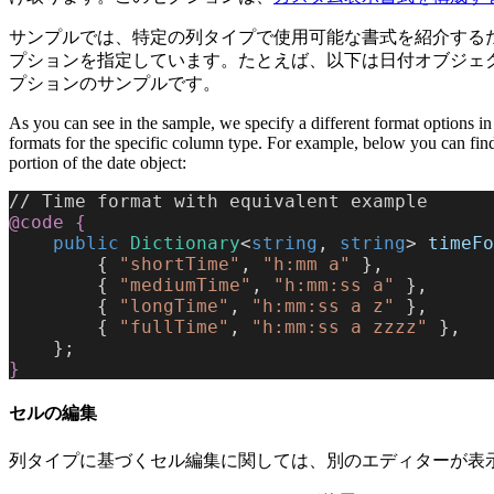
サンプルでは、特定の列タイプで使用可能な書式を紹介する
プションを指定しています。たとえば、以下は日付オブジェ
プションのサンプルです。
As you can see in the sample, we specify a different format options in
formats for the specific column type. For example, below you can find
portion of the date object:
// Time format with equivalent example
@code
 {
    public
 Dictionary
<
string
, 
string
> 
timeFo
        { 
"shortTime"
, 
"h:mm a"
 },
        { 
"mediumTime"
, 
"h:mm:ss a"
 },
        { 
"longTime"
, 
"h:mm:ss a z"
 },
        { 
"fullTime"
, 
"h:mm:ss a zzzz"
 },
    };
}
セルの編集
列タイプに基づくセル編集に関しては、別のエディターが表