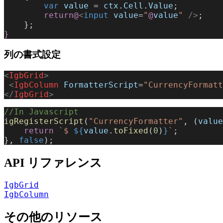
        var
 value
 = 
ctx
.
Cell
.
Value
;
        return@
<
input
 value
=
"
@
value
"
 />
;
    };
}
列の書式設定
<
IgbGrid
>
 <
IgbColumn
 FormatterScript
=
"CurrencyFormatt
</
IgbGrid
>
//In Javascript
igRegisterScript
(
"CurrencyFormatter"
, (
value
    return
 `$ 
${
value
.
toFixed
(
0
)
}
`
;
}, 
false
);
API リファレンス
IgbGrid
IgbColumn
その他のリソース