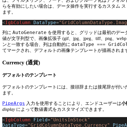
は、フィルタリング、ソート、およびグループ化はデフォル
らを有効にしたい場合は、データ操作を実行するカスタム ス
ます。
<
IgbColumn
 DataType
=
"GridColumnDataType.Imag
AutoGenerate
列に
を使用すると、グリッドは最初のデータ
値が文字列型で、画像拡張子 (gif、jpg、jpeg、tiff、png、web
dataType === GridCo
ンと一致する場合、列は自動的に
てマークされ、デフォルトの画像テンプレートが描画されま
Currency (通貨)
デフォルトのテンプレート
デフォルトのテンプレートには、接頭辞または接尾辞が付い
ます。
PipeArgs
入力を使用することにより、エンドユーザーは
小
display
によって数値書式をカスタマイズできます。
<
IgbColumn
 Field
=
"UnitsInStock"
DataType
=
"GridColumnDataType.Currency"
 PipeA