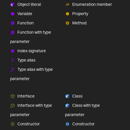
Object literal
Enumeration member
Variable
Property
Function
Method
Function with type
parameter
Index signature
Type alias
Type alias with type
parameter
Interface
Class
Interface with type
Class with type
parameter
parameter
Constructor
Constructor