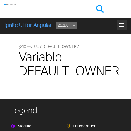
コンポーネント
menu
Ignite UI for Angular
はじめに
グローバル
DEFAULT_OWNER
Variable
DEFAULT_OWNER
Legend
Module
Enumeration