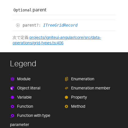
parent
Optional
parent
?:
ITreeGridRecord
次で定義
projects/igniteui-angular/core/src/data-
operations/grid-types.ts:406
Legend
Module
Enumeration
Object literal
Enumeration member
Variable
Property
Function
Method
Function with type
parameter