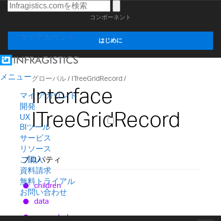
コンポーネント
マイアカウント
はじめに
メニュー
グローバル
ITreeGridRecord
Interface
マイ アカウント
開発
ITreeGridRecord
UX
BIツール
サービス
リソース
プロパティ
ご購入
資料請求
無料トライアル
children
お問い合わせ
data
expanded