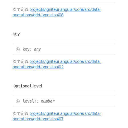
次で定義
projects/igniteui-angular/core/src/data-
operations/grid-types.ts:408
key
key
:
any
次で定義
projects/igniteui-angular/core/src/data-
operations/grid-types.ts:402
level
Optional
level
?:
number
次で定義
projects/igniteui-angular/core/src/data-
operations/grid-types.ts:407