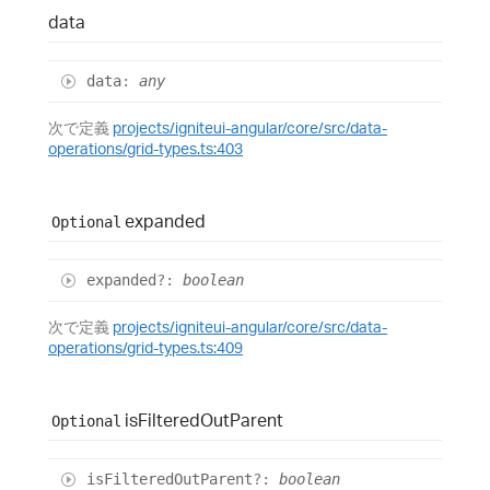
data
data
:
any
次で定義
projects/igniteui-angular/core/src/data-
operations/grid-types.ts:403
expanded
Optional
expanded
?:
boolean
次で定義
projects/igniteui-angular/core/src/data-
operations/grid-types.ts:409
is
Filtered
Out
Parent
Optional
is
Filtered
Out
Parent
?:
boolean