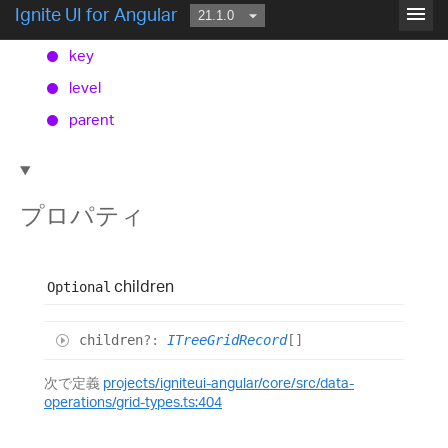
menu
Ignite UI for Angular
is
Filtered
Out
Parent
key
level
parent
プロパティ
children
Optional
children
?:
ITreeGridRecord
[]
次で定義
projects/igniteui-angular/core/src/data-
operations/grid-types.ts:404