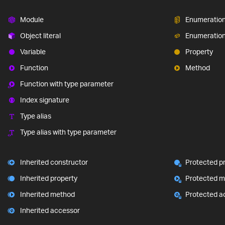
Module
Enumeratio
Object literal
Enumeratio
Variable
Property
Function
Method
Function with type parameter
Index signature
Type alias
Type alias with type parameter
Inherited constructor
Protected p
Inherited property
Protected 
Inherited method
Protected a
Inherited accessor