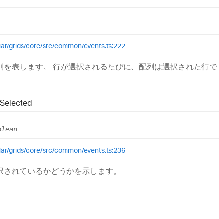
ular/grids/core/src/common/events.ts:222
を表します。 行が選択されるたびに、配列は選択された行で 
s
Selected
olean
ular/grids/core/src/common/events.ts:236
択されているかどうかを示します。