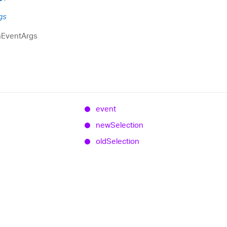
gs
nEventArgs
event
new
Selection
old
Selection