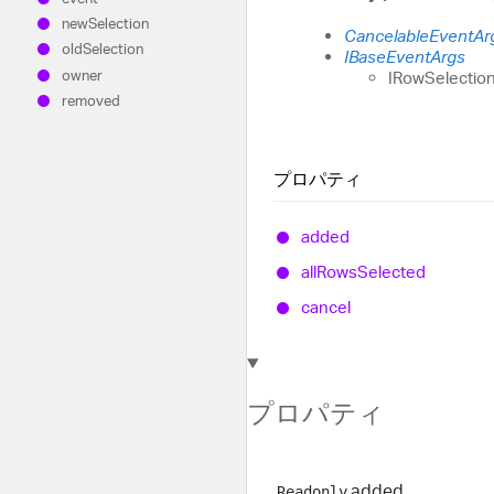
new
Selection
CancelableEventAr
old
Selection
IBaseEventArgs
owner
IRowSelectio
removed
プロパティ
added
all
Rows
Selected
cancel
プロパティ
added
Readonly