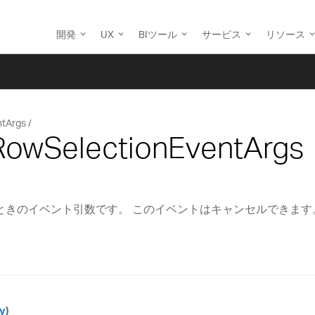
開発
UX
BIツール
サービス
リソース
ntArgs
IRowSelectionEventArgs
ときのイベント引数です。 このイベントはキャンセルできます
y
)