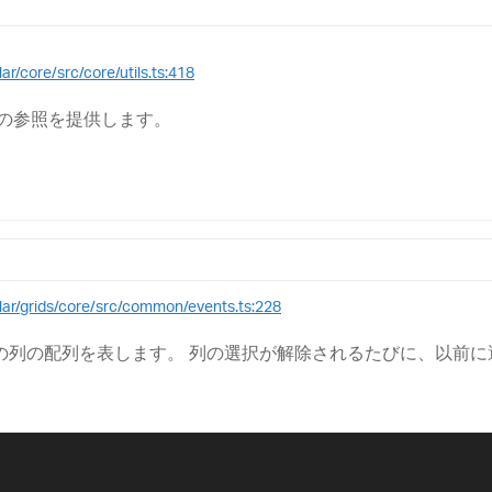
ar/core/src/core/utils.ts:418
への参照を提供します。
ular/grids/core/src/common/events.ts:228
の列の配列を表します。 列の選択が解除されるたびに、以前に