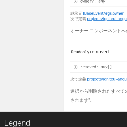
owner
?:
any
継承元
IBaseEventArgs
.
owner
次で定義
projects/igniteui-angul
オーナー コンポーネント
removed
Readonly
removed
:
any
[]
次で定義
projects/igniteui-ang
選択から削除されたすべて
されます"。
Legend