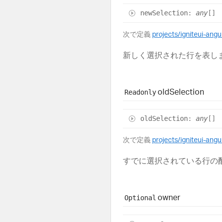
new
Selection
:
any
[]
次で定義
projects/igniteui-ang
新しく選択された行を表し
old
Selection
Readonly
old
Selection
:
any
[]
次で定義
projects/igniteui-ang
すでに選択されている行の
owner
Optional