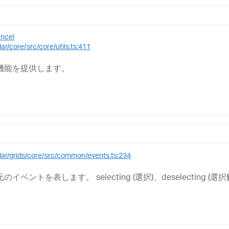
ncel
ar/core/src/core/utils.ts:411
機能を提供します。
ular/grids/core/src/common/events.ts:234
トを表します。 selecting (選択)、deselecting (選択