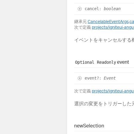
cancel
:
boolean
継承元
CancelableEventArgs
.
ca
次で定義
projects/igniteui-angul
イベントをキャンセルする
event
Optional
Readonly
event
?:
Event
次で定義
projects/igniteui-ang
選択の変更をトリガーした元のイベン
new
Selection