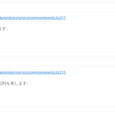
ular/grids/core/src/common/events.ts:217
ます。
ular/grids/core/src/common/events.ts:215
配列を表します。