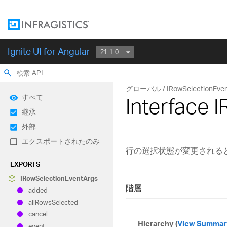
Ignite UI for Angular
search
グローバル
IRowSelectionEve
すべて
Interface 
継承
外部
エクスポートされたのみ
行の選択状態が変更される
EXPORTS
IRow
Selection
Event
Args
階層
added
all
Rows
Selected
cancel
Hierarchy (
View Summar
event