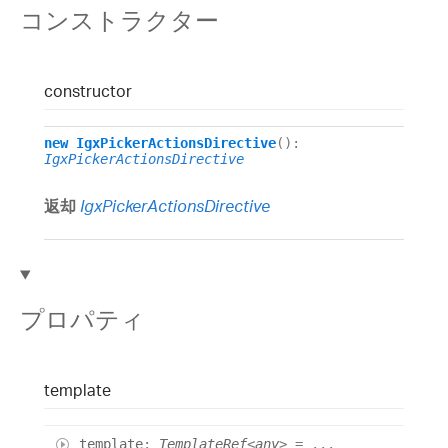
コンストラクター
constructor
new
IgxPickerActionsDirective
()
:
IgxPickerActionsDirective
返却
IgxPickerActionsDirective
プロパティ
template
template
:
TemplateRef
<
any
>
= ...