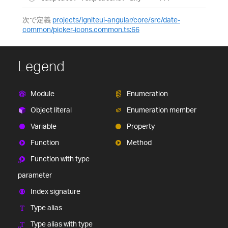
次で定義
projects/igniteui-angular/core/src/date-
common/picker-icons.common.ts:66
Legend
Module
Enumeration
Object literal
Enumeration member
Variable
Property
Function
Method
Function with type
parameter
Index signature
Type alias
Type alias with type