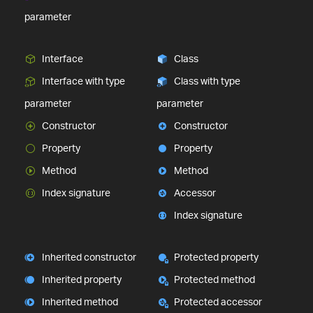
parameter
Interface
Class
Interface with type
Class with type
parameter
parameter
Constructor
Constructor
Property
Property
Method
Method
Index signature
Accessor
Index signature
Inherited constructor
Protected property
Inherited property
Protected method
Inherited method
Protected accessor