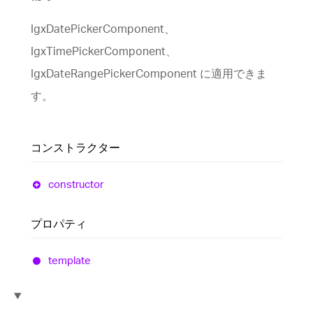
IgxDatePickerComponent、
IgxTimePickerComponent、
IgxDateRangePickerComponent に適用できま
す。
コンストラクター
constructor
プロパティ
template