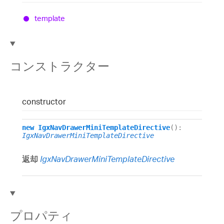
template
コンストラクター
constructor
new
IgxNavDrawerMiniTemplateDirective
()
:
IgxNavDrawerMiniTemplateDirective
返却
IgxNavDrawerMiniTemplateDirective
プロパティ