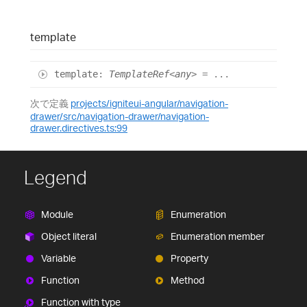
template
template
:
TemplateRef
<
any
>
= ...
次で定義
projects/igniteui-angular/navigation-
drawer/src/navigation-drawer/navigation-
drawer.directives.ts:99
Legend
Module
Enumeration
Object literal
Enumeration member
Variable
Property
Function
Method
Function with type