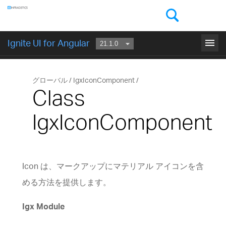
コンポーネント
menu
Ignite UI for Angular
はじめに
グローバル
IgxIconComponent
Class
IgxIconComponent
Icon は、マークアップにマテリアル アイコンを含
める方法を提供します。
Igx Module