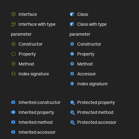
Interface
Class
Interface with type
Class with type
parameter
parameter
Constructor
Constructor
Property
Property
Method
Method
Index signature
Accessor
Index signature
Inherited constructor
Protected property
Inherited property
Protected method
Inherited method
Protected accessor
Inherited accessor