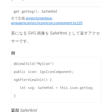
get
getSvg
()
:
SafeHtml
次で定義
projects/igniteui-
angular/icon/src/icon/icon.component.ts:225
基になる SVG 画像を SafeHtml として返すアクセ
サーです。
例
@
ViewChild
(
"MyIcon"
)
public
icon
: 
IgxIconComponent
;
ngAfterViewInit
() {
let
svg
: 
SafeHtml
 = 
this
.
icon
.
getSvg
;
}
返却
SafeHtml