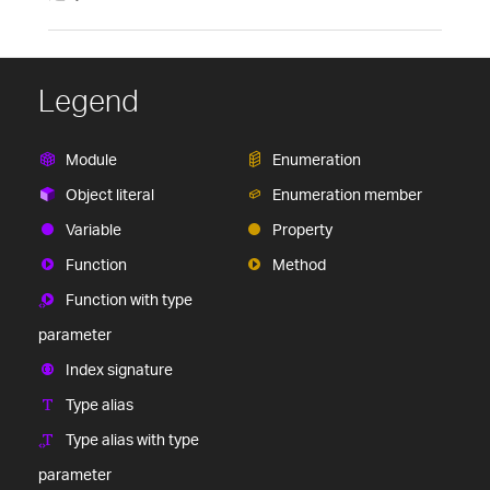
Legend
Module
Enumeration
Object literal
Enumeration member
Variable
Property
Function
Method
Function with type
parameter
Index signature
Type alias
Type alias with type
parameter