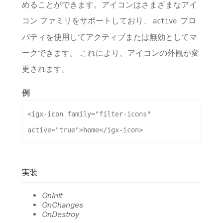
めることができます。アイコンはさまざまなアイ
コン ファミリをサポートしており、
プロ
active
パティを使用してアクティブまたは無効としてマ
ークできます。 これにより、アイコンの外観が変
更されます。
例
<
igx-icon
family
=
"filter-icons"
active
=
"true"
>
home
</
igx-icon
>
実装
OnInit
OnChanges
OnDestroy