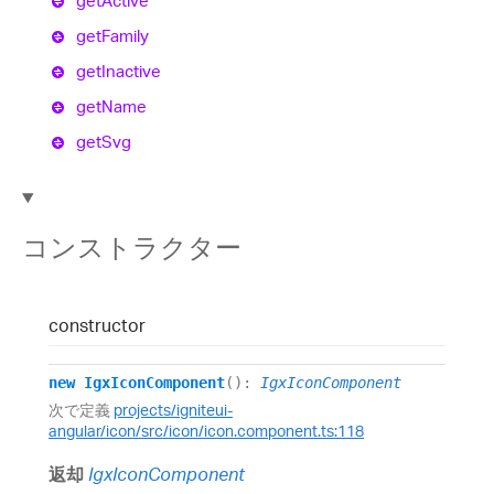
get
Active
get
Family
get
Inactive
get
Name
get
Svg
コンストラクター
constructor
new
IgxIconComponent
()
:
IgxIconComponent
次で定義
projects/igniteui-
angular/icon/src/icon/icon.component.ts:118
返却
IgxIconComponent