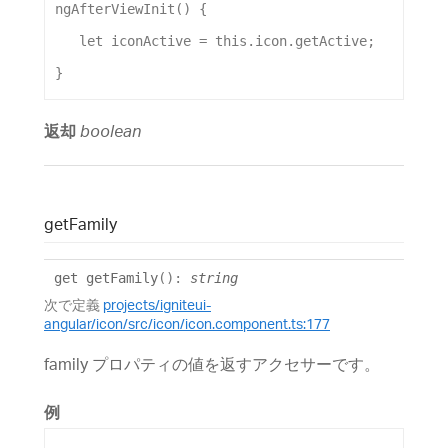
ngAfterViewInit
() {
let
iconActive
 = 
this
.
icon
.
getActive
;
}
返却
boolean
get
Family
get
getFamily
()
:
string
次で定義
projects/igniteui-
angular/icon/src/icon/icon.component.ts:177
family プロパティの値を返すアクセサーです。
例