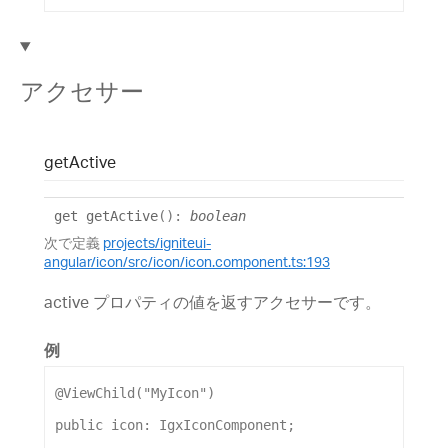
アクセサー
get
Active
get
getActive
()
:
boolean
次で定義
projects/igniteui-
angular/icon/src/icon/icon.component.ts:193
active プロパティの値を返すアクセサーです。
例
@
ViewChild
(
"MyIcon"
)
public
icon
: 
IgxIconComponent
;