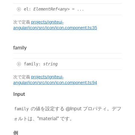
el
:
ElementRef
<
any
>
= ...
次で定義
projects/igniteui-
angular/icon/src/icon/icon.component.ts:35
family
family
:
string
次で定義
projects/igniteui-
angular/icon/src/icon/icon.component.ts:94
Input
の値を設定する @Input プロパティ。デフ
family
ォルトは、"material" です。
例