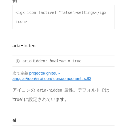
例
<
igx-icon
[active]
=
"false"
>
settings
</
igx-
icon
>
aria
Hidden
aria
Hidden
:
boolean
= true
次で定義
projects/igniteui-
angular/icon/src/icon/icon.component.ts:83
アイコンの
属性。デフォルトでは
aria-hidden
'true' に設定されています。
el