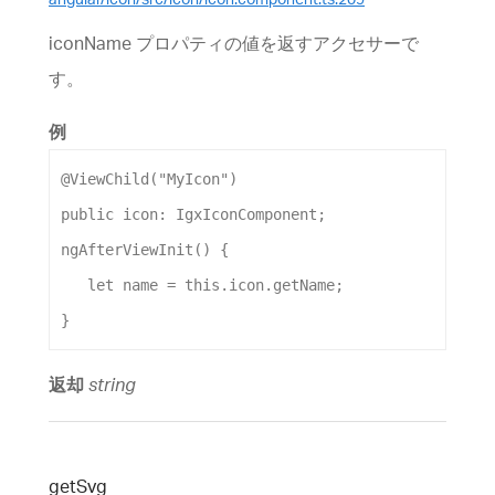
iconName プロパティの値を返すアクセサーで
す。
例
@
ViewChild
(
"MyIcon"
)
public
icon
: 
IgxIconComponent
;
ngAfterViewInit
() {
let
name
 = 
this
.
icon
.
getName
;
}
返却
string
get
Svg