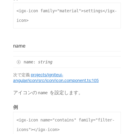
<
igx-icon
family
=
"material"
>
settings
</
igx-
icon
>
name
name
:
string
次で定義
projects/igniteui-
angular/icon/src/icon/icon.component.ts:105
アイコンの
を設定します。
name
例
<
igx-icon
name
=
"contains"
family
=
"filter-
icons"
></
igx-icon
>