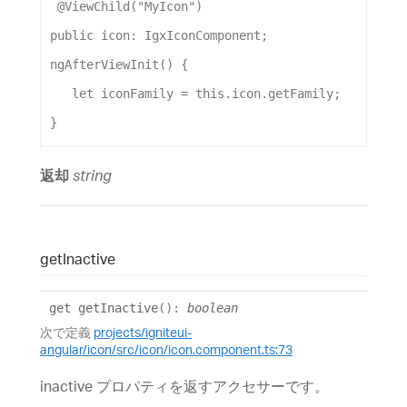
 @
ViewChild
(
"MyIcon"
)
public
icon
: 
IgxIconComponent
;
ngAfterViewInit
() {
let
iconFamily
 = 
this
.
icon
.
getFamily
;
}
返却
string
get
Inactive
get
getInactive
()
:
boolean
次で定義
projects/igniteui-
angular/icon/src/icon/icon.component.ts:73
inactive プロパティを返すアクセサーです。