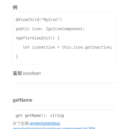
例
@
ViewChild
(
"MyIcon"
)
public
icon
: 
IgxIconComponent
;
ngAfterViewInit
() {
let
iconActive
 = 
this
.
icon
.
getInactive
;
}
返却
boolean
get
Name
get
getName
()
:
string
次で定義
projects/igniteui-
angular/icon/src/icon/icon.component.ts:209