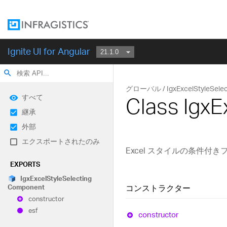
Ignite UI for Angular
search
グローバル
IgxExcelStyleSel
すべて
Class Igx
継承
外部
エクスポートされたのみ
Excel スタイルの条件付
EXPORTS
Igx
Excel
Style
Selecting
Component
コンストラクター
constructor
esf
constructor