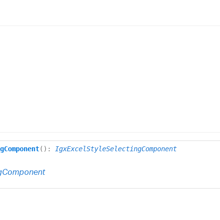
gComponent
()
:
IgxExcelStyleSelectingComponent
ingComponent