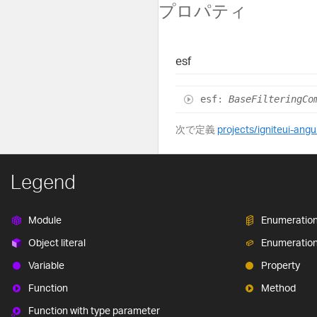
プロパティ
esf
esf
:
BaseFilteringCo
次で定義
projects/igniteui-angu
Legend
Module
Enumeratio
Object literal
Enumeratio
Variable
Property
Function
Method
Function with type parameter