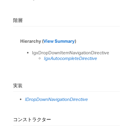
階層
Hierarchy (
View Summary
)
IgxDropDownItemNavigationDirective
IgxAutocompleteDirective
実装
IDropDownNavigationDirective
コンストラクター