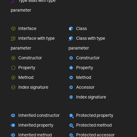
Type alias with type
parameter
Interface
Class
Interface with type
Class with type
parameter
parameter
Constructor
Constructor
Property
Property
Method
Method
Index signature
Accessor
Index signature
Inherited constructor
Protected property
Inherited property
Protected method
Inherited method
Protected accessor