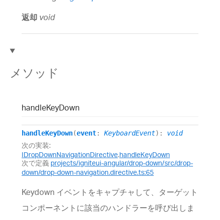
返却
void
メソッド
handle
Key
Down
handleKeyDown
(
event
:
KeyboardEvent
)
:
void
次の実装:
IDropDownNavigationDirective
.
handleKeyDown
次で定義
projects/igniteui-angular/drop-down/src/drop-
down/drop-down-navigation.directive.ts:65
Keydown イベントをキャプチャして、ターゲット
コンポーネントに該当のハンドラーを呼び出しま