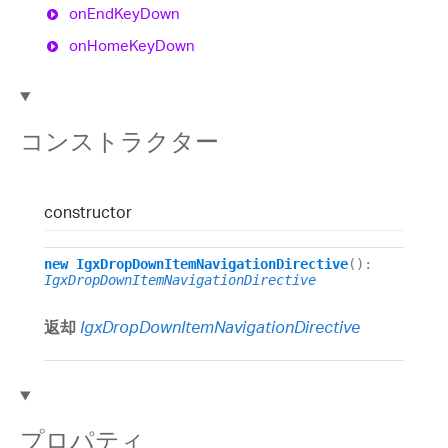
on
End
Key
Down
on
Home
Key
Down
コンストラクター
constructor
new
IgxDropDownItemNavigationDirective
()
:
IgxDropDownItemNavigationDirective
返却
IgxDropDownItemNavigationDirective
プロパティ