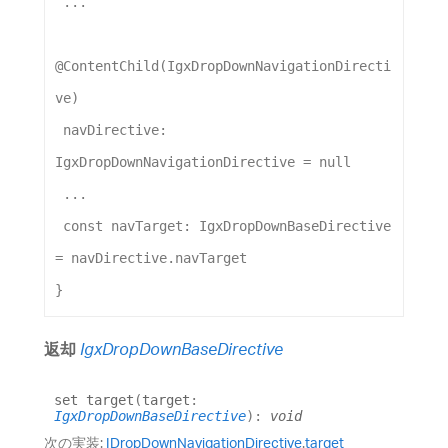
 ...
@
ContentChild
(
IgxDropDownNavigationDirecti
ve
)
navDirective
: 
IgxDropDownNavigationDirective
 = 
null
 ...
const
navTarget
: 
IgxDropDownBaseDirective
= 
navDirective
.
navTarget
}
返却
IgxDropDownBaseDirective
set
target
(
target
:
IgxDropDownBaseDirective
)
:
void
次の実装:
IDropDownNavigationDirective
.
target