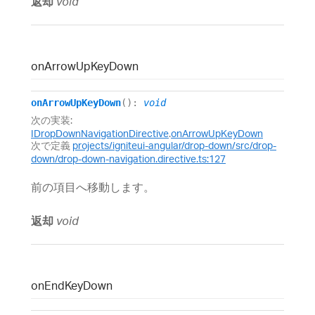
返却
void
on
Arrow
Up
Key
Down
onArrowUpKeyDown
()
:
void
次の実装:
IDropDownNavigationDirective
.
onArrowUpKeyDown
次で定義
projects/igniteui-angular/drop-down/src/drop-
down/drop-down-navigation.directive.ts:127
前の項目へ移動します。
返却
void
on
End
Key
Down