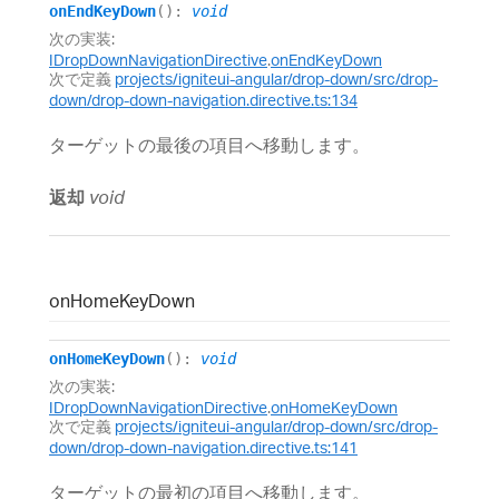
onEndKeyDown
()
:
void
次の実装:
IDropDownNavigationDirective
.
onEndKeyDown
次で定義
projects/igniteui-angular/drop-down/src/drop-
down/drop-down-navigation.directive.ts:134
ターゲットの最後の項目へ移動します。
返却
void
on
Home
Key
Down
onHomeKeyDown
()
:
void
次の実装:
IDropDownNavigationDirective
.
onHomeKeyDown
次で定義
projects/igniteui-angular/drop-down/src/drop-
down/drop-down-navigation.directive.ts:141
ターゲットの最初の項目へ移動します。