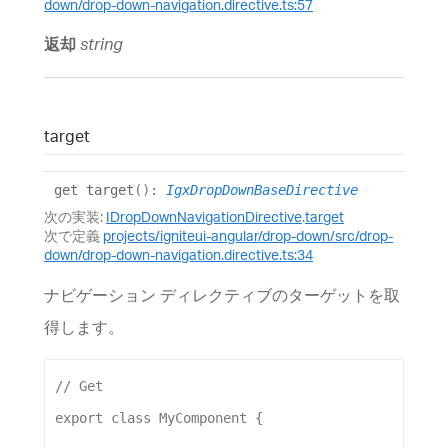
down/drop-down-navigation.directive.ts:57
返却
string
target
get
target
()
:
IgxDropDownBaseDirective
次の実装:
IDropDownNavigationDirective
.
target
次で定義
projects/igniteui-angular/drop-down/src/drop-
down/drop-down-navigation.directive.ts:34
ナビゲーション ディレクティブのターゲットを取
得します。
// Get
export
class
MyComponent
 {