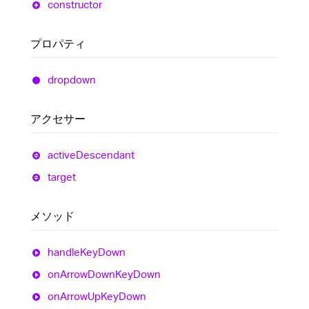
constructor
プロパティ
dropdown
アクセサー
active
Descendant
target
メソッド
handle
Key
Down
on
Arrow
Down
Key
Down
on
Arrow
Up
Key
Down