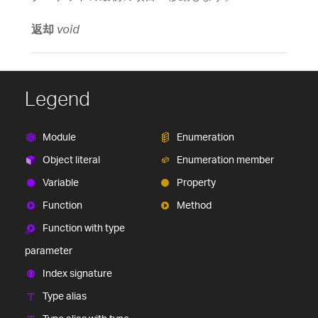
返却
void
Legend
Module
Enumeration
Object literal
Enumeration member
Variable
Property
Function
Method
Function with type
parameter
Index signature
Type alias