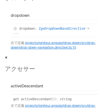
dropdown
dropdown
:
IgxDropDownBaseDirective
=
...
次で定義
projects/igniteui-angular/drop-down/src/drop-
down/drop-down-navigation.directive.ts:15
アクセサー
active
Descendant
get
activeDescendant
()
:
string
次で定義
projects/igniteui-angular/drop-down/src/drop-