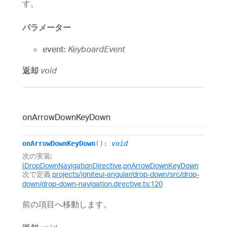
す。
パラメーター
event:
KeyboardEvent
返却
void
on
Arrow
Down
Key
Down
onArrowDownKeyDown
()
:
void
次の実装:
IDropDownNavigationDirective
.
onArrowDownKeyDown
次で定義
projects/igniteui-angular/drop-down/src/drop-
down/drop-down-navigation.directive.ts:120
前の項目へ移動します。