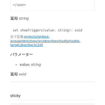
</
span
>
返却
string
set
showTriggers
(
value
:
string
)
:
void
次で定義
projects/igniteui-
angular/directives/src/directives/tooltip/tooltip-
target.directive.ts:249
パラメーター
value:
string
返却
void
sticky