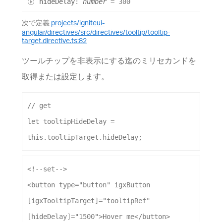
hide
Delay
:
number
= 300
次で定義
projects/igniteui-
angular/directives/src/directives/tooltip/tooltip-
target.directive.ts:82
ツールチップを非表示にする迄のミリセカンドを
取得または設定します。
// get
let
tooltipHideDelay
 = 
this
.
tooltipTarget
.
hideDelay
;
<!--set-->
<
button
type
=
"button"
igxButton
[igxTooltipTarget]
=
"tooltipRef"
[hideDelay]
=
"1500"
>
Hover me
</
button
>