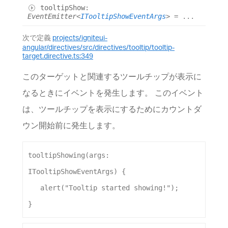
tooltip
Show
:
EventEmitter
<
ITooltipShowEventArgs
>
= ...
次で定義
projects/igniteui-
angular/directives/src/directives/tooltip/tooltip-
target.directive.ts:349
このターゲットと関連するツールチップが表示に
なるときにイベントを発生します。 このイベント
は、ツールチップを表示にするためにカウントダ
ウン開始前に発生します。
tooltipShowing
(
args
: 
ITooltipShowEventArgs
) {
alert
(
"Tooltip started showing!"
);
}