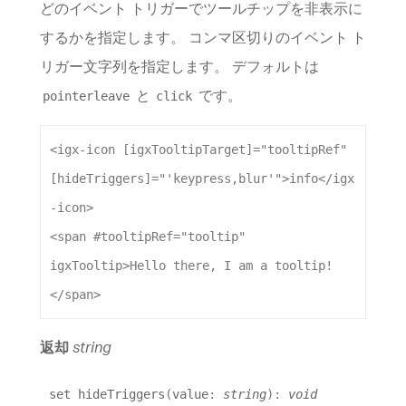
どのイベント トリガーでツールチップを非表示に
するかを指定します。 コンマ区切りのイベント ト
リガー文字列を指定します。 デフォルトは
と
です。
pointerleave
click
<
igx-icon
[igxTooltipTarget]
=
"tooltipRef"
[hideTriggers]
=
"'keypress,blur'"
>
info
</
igx
-icon
>
<
span
#tooltipRef
=
"tooltip"
igxTooltip
>
Hello there, I am a tooltip!
</
span
>
返却
string
set
hideTriggers
(
value
:
string
)
:
void