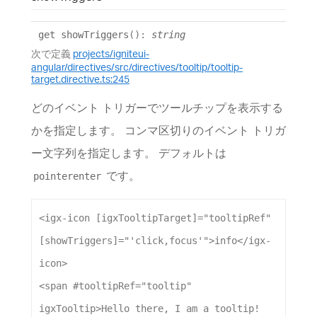
get
showTriggers
()
:
string
次で定義
projects/igniteui-
angular/directives/src/directives/tooltip/tooltip-
target.directive.ts:245
どのイベント トリガーでツールチップを表示する
かを指定します。 コンマ区切りのイベント トリガ
ー文字列を指定します。 デフォルトは
です。
pointerenter
<
igx-icon
[igxTooltipTarget]
=
"tooltipRef"
[showTriggers]
=
"'click,focus'"
>
info
</
igx-
icon
>
<
span
#tooltipRef
=
"tooltip"
igxTooltip
>
Hello there, I am a tooltip!