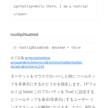
igxTooltip
>
Hello there, I am a tooltip!
</
span
>
tooltip
Disabled
tooltip
Disabled
:
boolean
= false
次で定義
projects/igniteui-
angular/directives/src/directives/tooltip/tooltip-
target.directive.ts:233
ターゲットをマウスでホバーした時にツールチッ
プを非表示にするかどうかを指定します。(デフォ
ルトは false) このプロパティを 'true' に設定する
とツールチップを表示/非表示にするユーザー イ
ンタラクションが無効になります。ただし API を