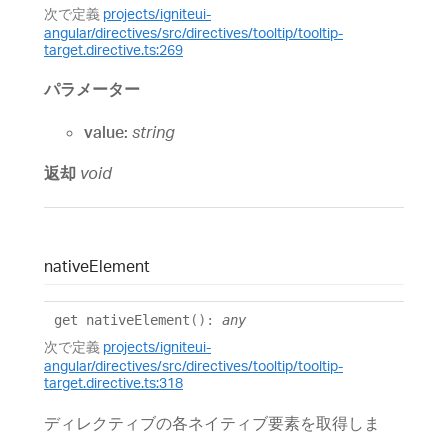
次で定義
projects/igniteui-
angular/directives/src/directives/tooltip/tooltip-
target.directive.ts:269
パラメーター
value:
string
返却
void
native
Element
get
nativeElement
()
:
any
次で定義
projects/igniteui-
angular/directives/src/directives/tooltip/tooltip-
target.directive.ts:318
ディレクティブの各ネイティブ要素を取得しま