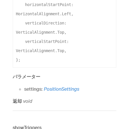
horizontalStartPoint:
HorizontalAlignment
.
Left
,
verticalDirection:
VerticalAlignment
.
Top
,
verticalStartPoint:
VerticalAlignment
.
Top
,
};
パラメーター
settings:
PositionSettings
返却
void
show
Triggers