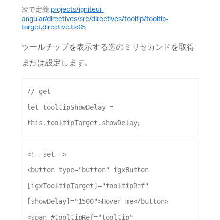
次で定義
projects/igniteui-
angular/directives/src/directives/tooltip/tooltip-
target.directive.ts:65
ツールチップを表示する迄のミリセカンドを取得
または設定します。
// get
let
tooltipShowDelay
 = 
this
.
tooltipTarget
.
showDelay
;
<!--set-->
<
button
type
=
"button"
igxButton
[igxTooltipTarget]
=
"tooltipRef"
[showDelay]
=
"1500"
>
Hover me
</
button
>
<
span
#tooltipRef
=
"tooltip"