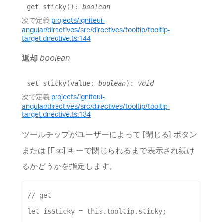
get
sticky
()
:
boolean
次で定義
projects/igniteui-
angular/directives/src/directives/tooltip/tooltip-
target.directive.ts:144
返却
boolean
set
sticky
(
value
:
boolean
)
:
void
次で定義
projects/igniteui-
angular/directives/src/directives/tooltip/tooltip-
target.directive.ts:134
ツールチップがユーザーによって [閉じる] ボタン
または [Esc] キーで閉じられるまで表示され続け
るかどうかを指定します。
// get
let
isSticky
 = 
this
.
tooltip
.
sticky
;