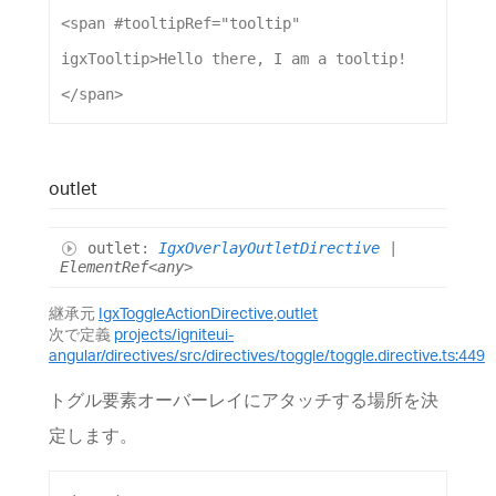
<
span
#tooltipRef
=
"tooltip"
igxTooltip
>
Hello there, I am a tooltip!
</
span
>
outlet
outlet
:
IgxOverlayOutletDirective
|
ElementRef
<
any
>
継承元
IgxToggleActionDirective
.
outlet
次で定義
projects/igniteui-
angular/directives/src/directives/toggle/toggle.directive.ts:449
トグル要素オーバーレイにアタッチする場所を決
定します。