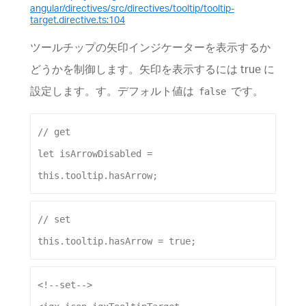
angular/directives/src/directives/tooltip/tooltip-
target.directive.ts:104
ツールチップの矢印インジケーターを表示するか
どうかを制御します。矢印を表示するには true に
設定します。す。デフォルト値は
です。
false
// get
let
isArrowDisabled
 = 
this
.
tooltip
.
hasArrow
;
// set
this
.
tooltip
.
hasArrow
 = 
true
;
<!--set-->