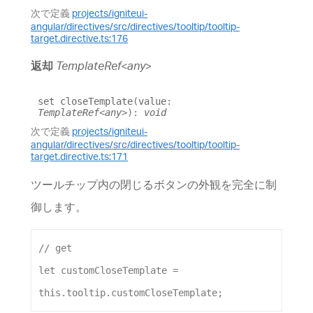
次で定義
projects/igniteui-
angular/directives/src/directives/tooltip/tooltip-
target.directive.ts:176
返却
TemplateRef
<
any
>
set
closeTemplate
(
value
:
TemplateRef
<
any
>
)
:
void
次で定義
projects/igniteui-
angular/directives/src/directives/tooltip/tooltip-
target.directive.ts:171
ツールチップ内の閉じるボタンの外観を完全に制
御します。
// get
let
customCloseTemplate
 = 
this
.
tooltip
.
customCloseTemplate
;