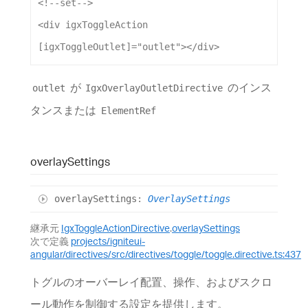
<!--set-->
<
div
igxToggleAction
[igxToggleOutlet]
=
"outlet"
></
div
>
が
のインス
outlet
IgxOverlayOutletDirective
タンスまたは
ElementRef
overlay
Settings
overlay
Settings
:
OverlaySettings
継承元
IgxToggleActionDirective
.
overlaySettings
次で定義
projects/igniteui-
angular/directives/src/directives/toggle/toggle.directive.ts:437
トグルのオーバーレイ配置、操作、およびスクロ
ール動作を制御する設定を提供します。