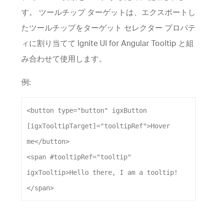
す。 ツールチップ ターゲットは、エクスポートし
たツールチップをターゲット セレクター プロパテ
ィに割り当てて Ignite UI for Angular Tooltip と組
み合わせて使用します。
例:
<
button
type
=
"button"
igxButton
[igxTooltipTarget]
=
"tooltipRef"
>
Hover 
me
</
button
>
<
span
#tooltipRef
=
"tooltip"
igxTooltip
>
Hello there, I am a tooltip!
</
span
>