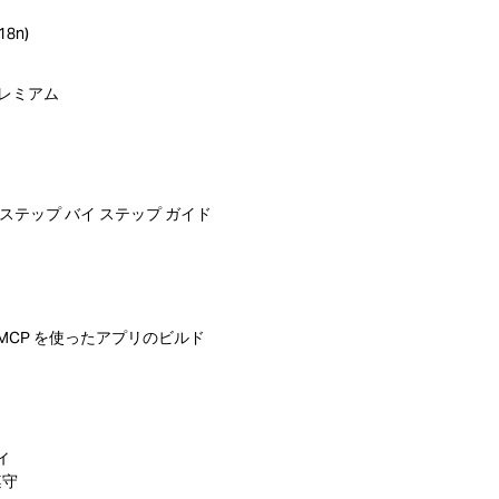
8n)
プレミアム
を使ったステップ バイ ステップ ガイド
ing MCP を使ったアプリのビルド
ィ
遵守