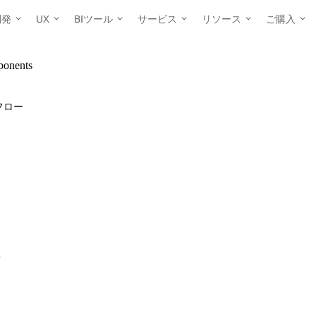
開発
UX
BIツール
サービス
リソース
ご購入
ponents
フロー
ク