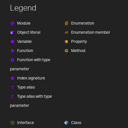
Legend
Module
Enumeration
Object literal
Enumeration member
Variable
Property
Function
Method
Function with type
parameter
Index signature
Type alias
Type alias with type
parameter
Interface
Class