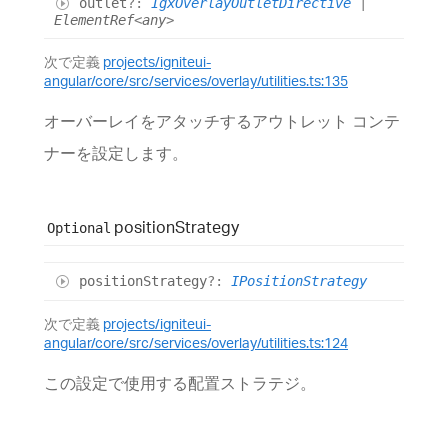
outlet
?:
IgxOverlayOutletDirective
|
ElementRef
<
any
>
次で定義
projects/igniteui-
angular/core/src/services/overlay/utilities.ts:135
オーバーレイをアタッチするアウトレット コンテ
ナーを設定します。
position
Strategy
Optional
position
Strategy
?:
IPositionStrategy
次で定義
projects/igniteui-
angular/core/src/services/overlay/utilities.ts:124
この設定で使用する配置ストラテジ。