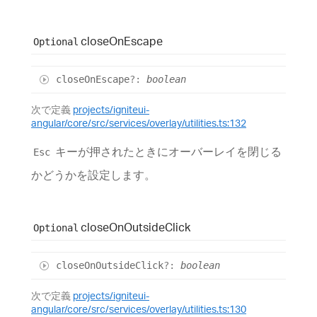
close
On
Escape
Optional
close
On
Escape
?:
boolean
次で定義
projects/igniteui-
angular/core/src/services/overlay/utilities.ts:132
キーが押されたときにオーバーレイを閉じる
Esc
かどうかを設定します。
close
On
Outside
Click
Optional
close
On
Outside
Click
?:
boolean
次で定義
projects/igniteui-
angular/core/src/services/overlay/utilities.ts:130