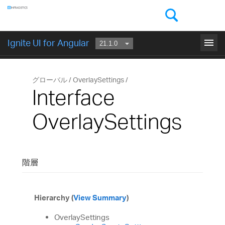
コンポーネント
menu
Ignite UI for Angular
はじめに
グローバル
OverlaySettings
Interface
OverlaySettings
階層
Hierarchy (
View Summary
)
OverlaySettings