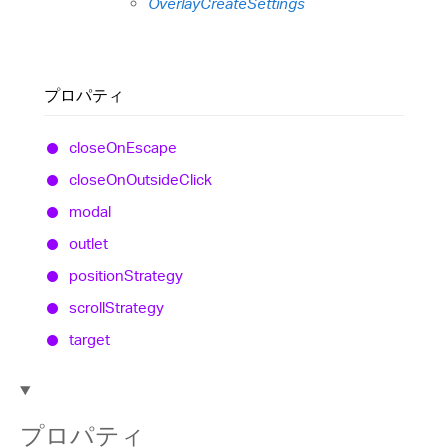
OverlayCreateSettings
プロパティ
close
On
Escape
close
On
Outside
Click
modal
outlet
position
Strategy
scroll
Strategy
target
プロパティ