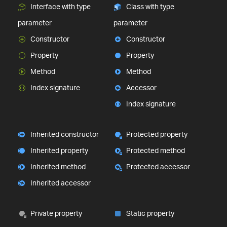
Interface with type
Class with type
parameter
parameter
Constructor
Constructor
Property
Property
Method
Method
Index signature
Accessor
Index signature
Inherited constructor
Protected property
Inherited property
Protected method
Inherited method
Protected accessor
Inherited accessor
Private property
Static property