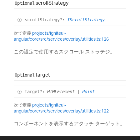
scroll
Strategy
Optional
scroll
Strategy
?:
IScrollStrategy
次で定義
projects/igniteui-
angular/core/src/services/overlay/utilities.ts:126
この設定で使用するスクロール ストラテジ。
target
Optional
target
?:
HTMLElement
|
Point
次で定義
projects/igniteui-
angular/core/src/services/overlay/utilities.ts:122
コンポーネントを表示するアタッチ ターゲット。