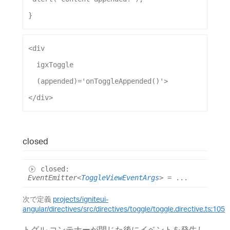
}
<
div
igxToggle
(appended)
=
'onToggleAppended()'
>
</
div
>
closed
closed
:
EventEmitter
<
ToggleViewEventArgs
>
= ...
次で定義
projects/igniteui-
angular/directives/src/directives/toggle/toggle.directive.ts:105
トグル コンテナーが閉じた後にイベントを発生し