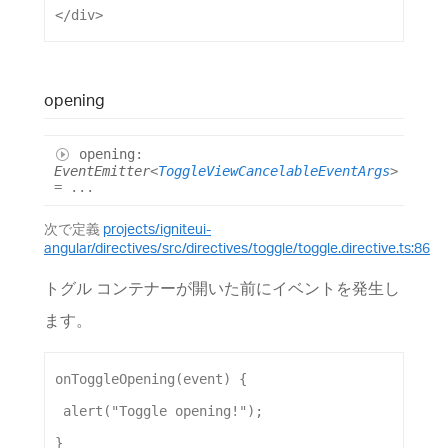
</
div
>
opening
opening
:
EventEmitter
<
ToggleViewCancelableEventArgs
>
= ...
次で定義
projects/igniteui-
angular/directives/src/directives/toggle/toggle.directive.ts:86
トグル コンテナーが開いた前にイベントを発生し
ます。
onToggleOpening
(
event
) {
alert
(
"Toggle opening!"
);
}