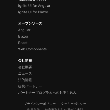
Ignite UI for Angular
Ignite UI for Blazor
オープンソース
Angular
Blazor
React
Web Components
会社情報
会社概要
ニュース
法的情報
提携パートナー
パートナープログラムへのお申し込み
プライバシーポリシー
クッキーポリシー
利用条件
特定商取引法に基づく表記