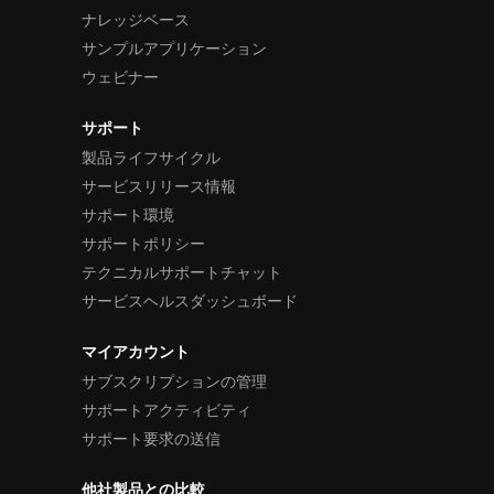
ナレッジベース
サンプルアプリケーション
ウェビナー
サポート
製品ライフサイクル
サービスリリース情報
サポート環境
サポートポリシー
テクニカルサポートチャット
サービスヘルスダッシュボード
マイアカウント
サブスクリプションの管理
サポートアクティビティ
サポート要求の送信
他社製品との比較