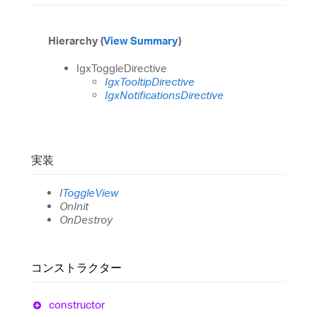
Hierarchy (
View Summary
)
IgxToggleDirective
IgxTooltipDirective
IgxNotificationsDirective
実装
IToggleView
OnInit
OnDestroy
コンストラクター
constructor