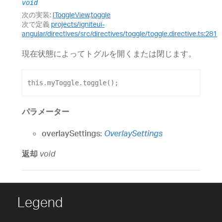
void
次の実装:
IToggleView
.
toggle
次で定義
projects/igniteui-
angular/directives/src/directives/toggle/toggle.directive.ts:281
現在状態によってトグルを開くまたは閉じます。
this
.
myToggle
.
toggle
();
パラメーター
overlaySettings:
OverlaySettings
返却
void
Legend