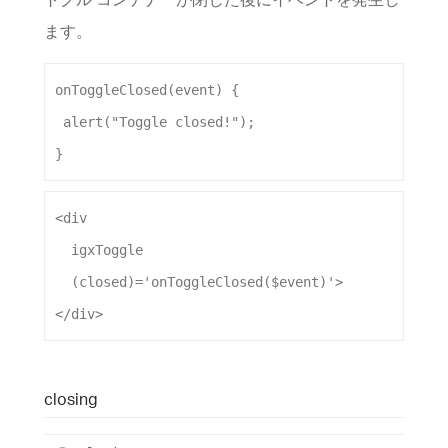
ます。
onToggleClosed
(
event
) {
alert
(
"Toggle closed!"
);
}
<
div
igxToggle
(closed)
=
'onToggleClosed($event)'
>
</
div
>
closing