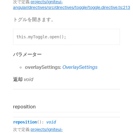
次で定義
projects/igniteui-
angular/directives/src/directives/toggle/toggle.directive.ts:213
トグルを開きます。
this
.
myToggle
.
open
();
パラメーター
overlaySettings:
OverlaySettings
返却
void
reposition
reposition
()
:
void
次で定義
projects/igniteui-