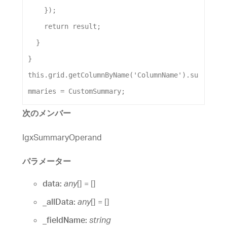
    });
return
result
;
  }
}
this
.
grid
.
getColumnByName
(
'ColumnName'
).
su
mmaries
 = 
CustomSummary
;
次のメンバー
IgxSummaryOperand
パラメーター
data:
any
[]
= []
_allData:
any
[]
= []
_fieldName:
string