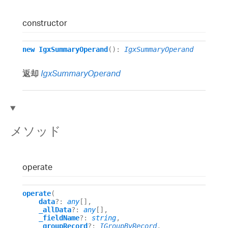
constructor
new
IgxSummaryOperand
()
:
IgxSummaryOperand
返却
IgxSummaryOperand
メソッド
operate
operate
(
data
?:
any
[]
,
_allData
?:
any
[]
,
_fieldName
?:
string
,
_groupRecord
?:
IGroupByRecord
,