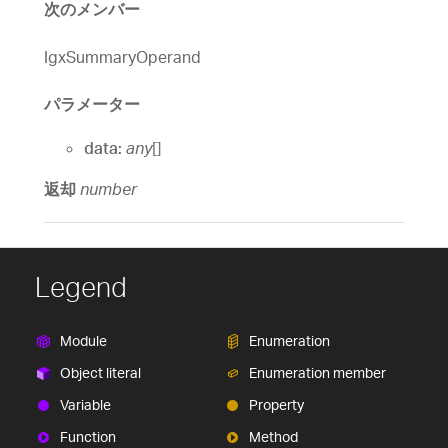
次のメンバー
IgxSummaryOperand
パラメーター
data:
any
[]
返却
number
Legend
Module
Enumeration
Object literal
Enumeration member
Variable
Property
Function
Method