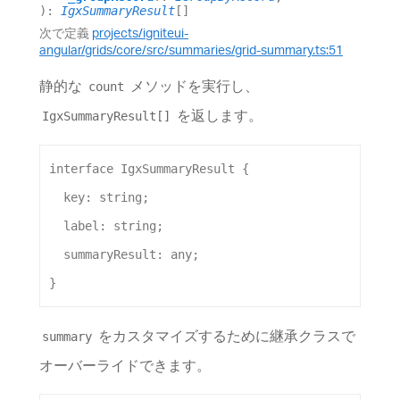
)
:
IgxSummaryResult
[]
次で定義
projects/igniteui-
angular/grids/core/src/summaries/grid-summary.ts:51
静的な
メソッドを実行し、
count
を返します。
IgxSummaryResult[]
interface
IgxSummaryResult
 {
key
: 
string
;
label
: 
string
;
summaryResult
: 
any
;
}
をカスタマイズするために継承クラスで
summary
オーバーライドできます。