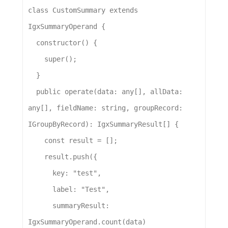
class
CustomSummary
extends
IgxSummaryOperand
 {
constructor
() {
super
();
  }
public
operate
(
data
: 
any
[], 
allData
: 
any
[], 
fieldName
: 
string
, 
groupRecord
: 
IGroupByRecord
): 
IgxSummaryResult
[] {
const
result
 = [];
result
.
push
({
key:
"test"
,
label:
"Test"
,
summaryResult:
IgxSummaryOperand
.
count
(
data
)