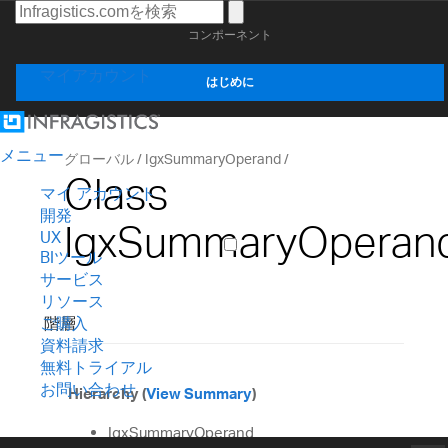
コンポーネント
マイアカウント
はじめに
メニュー
グローバル
IgxSummaryOperand
Class
マイ アカウント
開発
IgxSummaryOperan
UX
BIツール
サービス
リソース
階層
ご購入
資料請求
無料トライアル
お問い合わせ
Hierarchy (
View Summary
)
IgxSummaryOperand