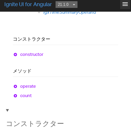
IgxNumberSummaryOperand
menu
Ignite UI for Angular
IgxDateSummaryOperand
IgxTimeSummaryOperand
コンストラクター
constructor
メソッド
operate
count
コンストラクター