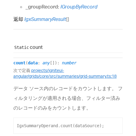
_groupRecord:
IGroupByRecord
返却
IgxSummaryResult
[]
count
Static
count
(
data
:
any
[]
)
:
number
次で定義
projects/igniteui-
angular/grids/core/src/summaries/grid-summary.ts:18
データ ソース内のレコードをカウントします。 フ
ィルタリングが適用される場合、フィルター済み
のレコードのみをカウントします。
IgxSummaryOperand
.
count
(
dataSource
);