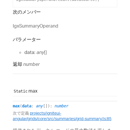
次のメンバー
IgxSummaryOperand
パラメーター
data:
any
[]
返却
number
max
Static
max
(
data
:
any
[]
)
:
number
次で定義
projects/igniteui-
angular/grids/core/src/summaries/grid-summary.ts:85