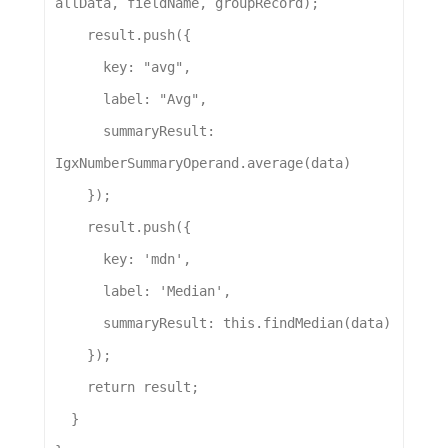
allData
, 
fieldName
, 
groupRecord
);
result
.
push
({
key:
"avg"
,
label:
"Avg"
,
summaryResult:
IgxNumberSummaryOperand
.
average
(
data
)
    });
result
.
push
({
key:
'mdn'
,
label:
'Median'
,
summaryResult:
this
.
findMedian
(
data
)
    });
return
result
;
  }