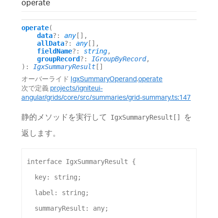
operate
operate
(
data
?:
any
[]
,
allData
?:
any
[]
,
fieldName
?:
string
,
groupRecord
?:
IGroupByRecord
,
)
:
IgxSummaryResult
[]
オーバーライド
IgxSummaryOperand
.
operate
次で定義
projects/igniteui-
angular/grids/core/src/summaries/grid-summary.ts:147
静的メソッドを実行して
を
IgxSummaryResult[]
返します。
interface
IgxSummaryResult
 {
key
: 
string
;
label
: 
string
;
summaryResult
: 
any
;