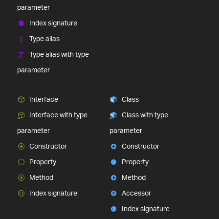
parameter
Index signature
Type alias
Type alias with type
parameter
Interface
Class
Interface with type
Class with type
parameter
parameter
Constructor
Constructor
Property
Property
Method
Method
Index signature
Accessor
Index signature