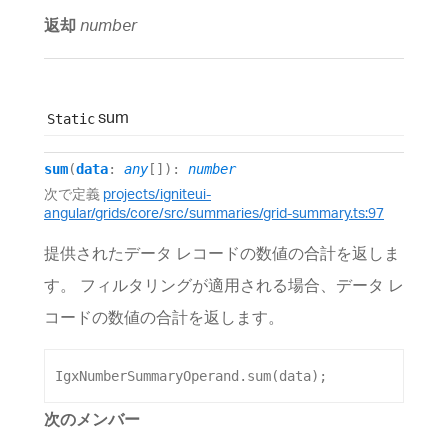
返却
number
sum
Static
sum
(
data
:
any
[]
)
:
number
次で定義
projects/igniteui-
angular/grids/core/src/summaries/grid-summary.ts:97
提供されたデータ レコードの数値の合計を返しま
す。 フィルタリングが適用される場合、データ レ
コードの数値の合計を返します。
IgxNumberSummaryOperand
.
sum
(
data
);
次のメンバー