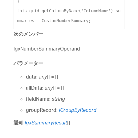
}
this
.
grid
.
getColumnByName
(
'ColumnName'
).
su
mmaries
 = 
CustomNumberSummary
;
次のメンバー
IgxNumberSummaryOperand
パラメーター
data:
any
[]
= []
allData:
any
[]
= []
fieldName:
string
groupRecord:
IGroupByRecord
返却
IgxSummaryResult
[]