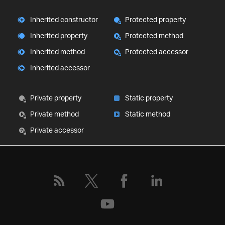
Inherited constructor
Protected property
Inherited property
Protected method
Inherited method
Protected accessor
Inherited accessor
Private property
Static property
Private method
Static method
Private accessor