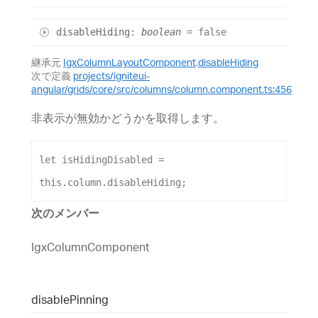
disable
Hiding
:
boolean
= false
継承元
IgxColumnLayoutComponent
.
disableHiding
次で定義
projects/igniteui-
angular/grids/core/src/columns/column.component.ts:456
非表示が無効かどうかを取得します。
let
isHidingDisabled
 =  
this
.
column
.
disableHiding
;
次のメンバー
IgxColumnComponent
disable
Pinning