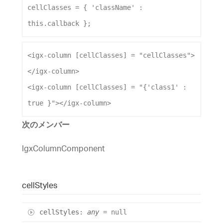
cellClasses
 = { 
'className'
 :
this
.
callback
 };
<
igx-column
[cellClasses]
 = 
"cellClasses"
>
</
igx-column
>
<
igx-column
[cellClasses]
 = 
"{'class1' : 
true }"
></
igx-column
>
次のメンバー
IgxColumnComponent
cell
Styles
cell
Styles
:
any
= null