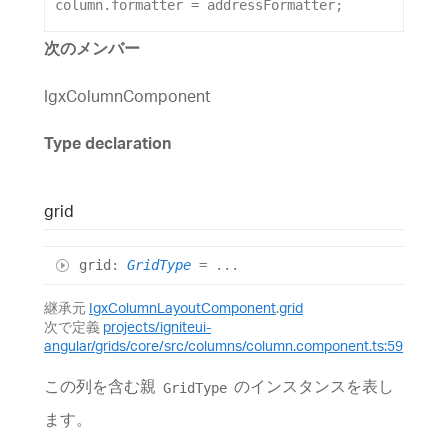
column
.
formatter
 = 
addressFormatter
;
次のメンバー
IgxColumnComponent
Type declaration
grid
grid
:
GridType
= ...
継承元
IgxColumnLayoutComponent
.
grid
次で定義
projects/igniteui-
angular/grids/core/src/columns/column.component.ts:59
この列を含む親
のインスタンスを表し
GridType
ます。