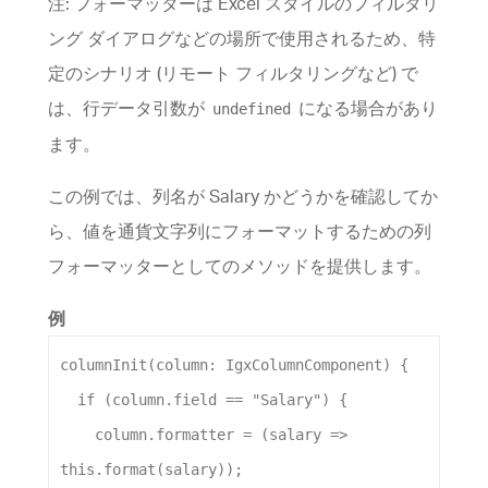
注: フォーマッターは Excel スタイルのフィルタリ
ング ダイアログなどの場所で使用されるため、特
定のシナリオ (リモート フィルタリングなど) で
は、行データ引数が
になる場合があり
undefined
ます。
この例では、列名が Salary かどうかを確認してか
ら、値を通貨文字列にフォーマットするための列
フォーマッターとしてのメソッドを提供します。
例
columnInit
(
column
: 
IgxColumnComponent
) {
if
 (
column
.
field
 == 
"Salary"
) {
column
.
formatter
 = (
salary
=>
this
.
format
(
salary
));