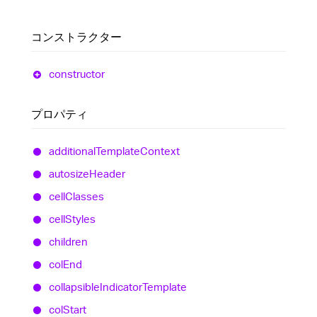
コンストラクター
constructor
プロパティ
additional
Template
Context
autosize
Header
cell
Classes
cell
Styles
children
col
End
collapsible
Indicator
Template
col
Start