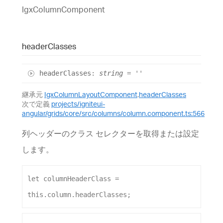
IgxColumnComponent
header
Classes
header
Classes
:
string
= ''
継承元
IgxColumnLayoutComponent
.
headerClasses
次で定義
projects/igniteui-
angular/grids/core/src/columns/column.component.ts:566
列ヘッダーのクラス セレクターを取得または設定
します。
let
columnHeaderClass
 = 
this
.
column
.
headerClasses
;