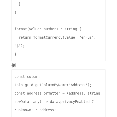
  }
}
format
(
value
: 
number
) : 
string
 {
return
formatCurrency
(
value
, 
"en-us"
, 
"$"
);
}
例
const
column
 = 
this
.
grid
.
getColumnByName
(
'Address'
);
const
addressFormatter
 = (
address
: 
string
, 
rowData
: 
any
) 
=>
data
.
privacyEnabled
 ? 
'unknown'
 : 
address
;