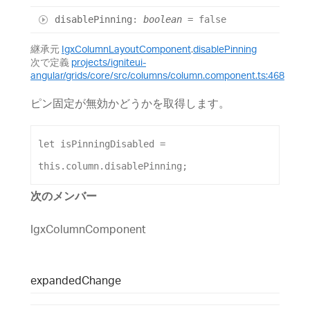
disable
Pinning
:
boolean
= false
継承元
IgxColumnLayoutComponent
.
disablePinning
次で定義
projects/igniteui-
angular/grids/core/src/columns/column.component.ts:468
ピン固定が無効かどうかを取得します。
let
isPinningDisabled
 =  
this
.
column
.
disablePinning
;
次のメンバー
IgxColumnComponent
expanded
Change