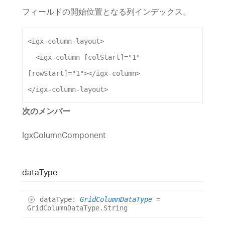
フィールドの開始位置となる列インデックス。
<
igx-column-layout
>
<
igx-column
[colStart]
=
"1"
[rowStart]
=
"1"
></
igx-column
>
</
igx-column-layout
>
次のメンバー
IgxColumnComponent
data
Type
data
Type
:
GridColumnDataType
=
GridColumnDataType.String