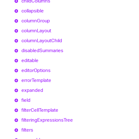
child
Columns
collapsible
column
Group
column
Layout
column
Layout
Child
disabled
Summaries
editable
editor
Options
error
Template
expanded
field
filter
Cell
Template
filtering
Expressions
Tree
filters