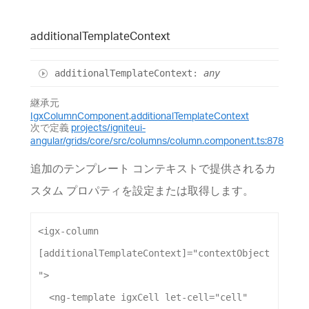
additional
Template
Context
additional
Template
Context
:
any
継承元
IgxColumnComponent
.
additionalTemplateContext
次で定義
projects/igniteui-
angular/grids/core/src/columns/column.component.ts:878
追加のテンプレート コンテキストで提供されるカ
スタム プロパティを設定または取得します。
<
igx-column
[additionalTemplateContext]
=
"contextObject
"
>
<
ng-template
igxCell
let-cell
=
"cell"