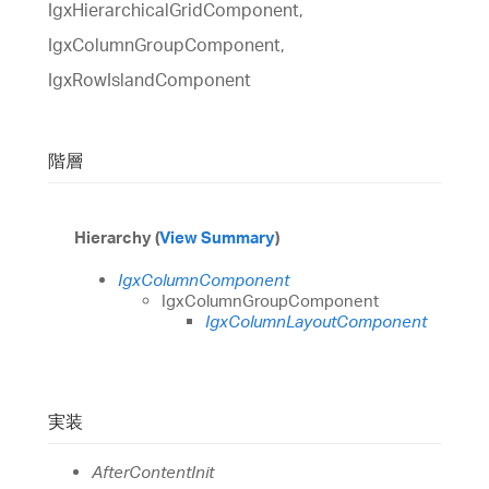
IgxHierarchicalGridComponent,
IgxColumnGroupComponent,
IgxRowIslandComponent
階層
Hierarchy (
View Summary
)
IgxColumnComponent
IgxColumnGroupComponent
IgxColumnLayoutComponent
実装
AfterContentInit