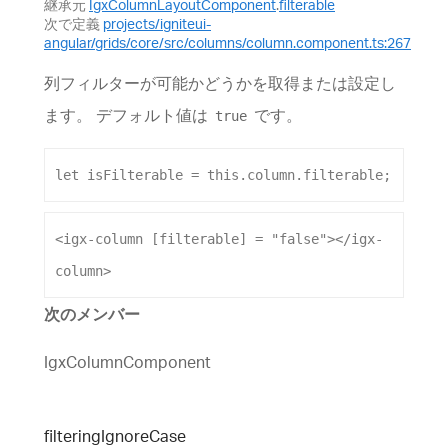
継承元
IgxColumnLayoutComponent
.
filterable
次で定義
projects/igniteui-
angular/grids/core/src/columns/column.component.ts:267
列フィルターが可能かどうかを取得または設定し
ます。 デフォルト値は
です。
true
let
isFilterable
 = 
this
.
column
.
filterable
;
<
igx-column
[filterable]
 = 
"false"
></
igx-
column
>
次のメンバー
IgxColumnComponent
filtering
Ignore
Case