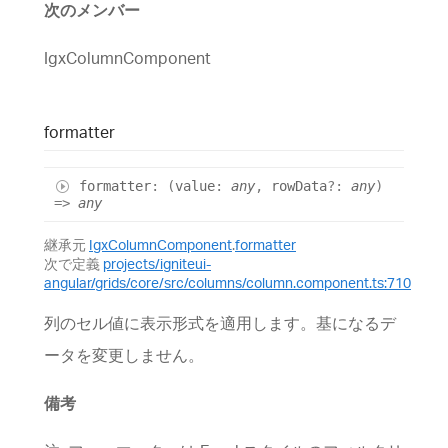
次のメンバー
IgxColumnComponent
formatter
formatter
:
(
value
:
any
,
rowData
?:
any
)
=>
any
継承元
IgxColumnComponent
.
formatter
次で定義
projects/igniteui-
angular/grids/core/src/columns/column.component.ts:710
列のセル値に表示形式を適用します。基になるデ
ータを変更しません。
備考