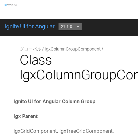
コンポーネント
Ignite UI for Angular
はじめに
グローバル
IgxColumnGroupComponent
Class
IgxColumnGroupCo
Ignite UI for Angular Column Group
Igx Parent
IgxGridComponent, IgxTreeGridComponent,