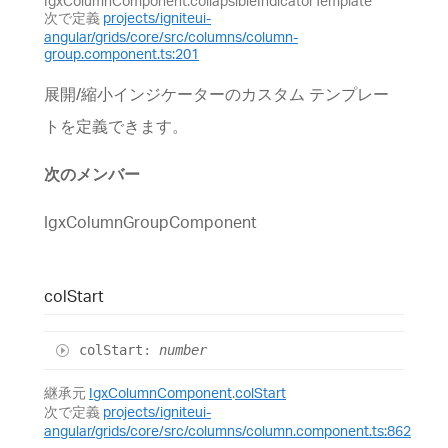
IgxColumnComponent.collapsibleIndicatorTemplate
次で定義
projects/igniteui-
angular/grids/core/src/columns/column-
group.component.ts:201
展開/縮小インジケーターのカスタム テンプレー
トを定義できます。
次のメンバー
IgxColumnGroupComponent
col
Start
col
Start
:
number
継承元
IgxColumnComponent
.
colStart
次で定義
projects/igniteui-
angular/grids/core/src/columns/column.component.ts:862