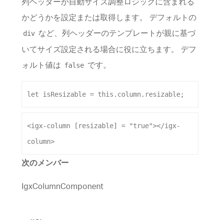
列ヘッダーが自動サイズ調整ロジックに含まれる
かどうかを設定または取得します。 デフォルトの
など、列ヘッダーのテンプレートが親に基づ
div
いてサイズ設定される場合に役に立ちます。 デフ
ォルト値は
です。
false
let
isResizable
 = 
this
.
column
.
resizable
;
<
igx-column
[resizable]
 = 
"true"
></
igx-
column
>
次のメンバー
IgxColumnComponent