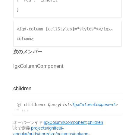
? 
'red'
: 
'inherit'
}
<
igx-column
[cellStyles]
=
"styles"
></
igx-
column
>
次のメンバー
IgxColumnComponent
children
children
:
QueryList
<
IgxColumnComponent
>
= ...
オーバーライド
IgxColumnComponent
.
children
次で定義
projects/igniteui-
angular/grids/core/src/columns/column-