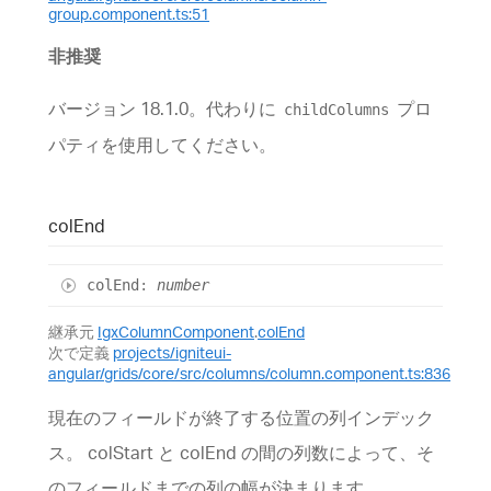
group.component.ts:51
非推奨
バージョン 18.1.0。代わりに
プロ
childColumns
パティを使用してください。
col
End
col
End
:
number
継承元
IgxColumnComponent
.
colEnd
次で定義
projects/igniteui-
angular/grids/core/src/columns/column.component.ts:836
現在のフィールドが終了する位置の列インデック
ス。 colStart と colEnd の間の列数によって、そ
のフィールドまでの列の幅が決まります。