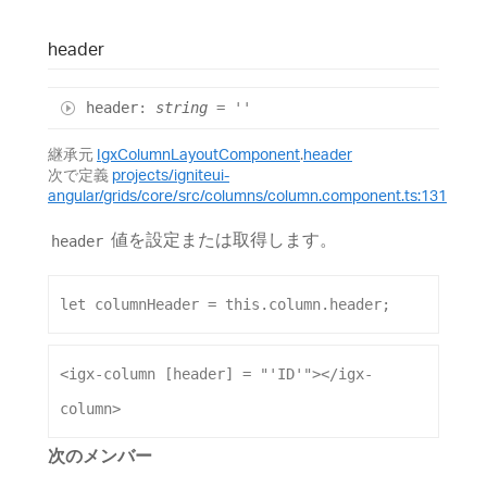
header
header
:
string
= ''
継承元
IgxColumnLayoutComponent
.
header
次で定義
projects/igniteui-
angular/grids/core/src/columns/column.component.ts:131
値を設定または取得します。
header
let
columnHeader
 = 
this
.
column
.
header
;
<
igx-column
[header]
 = 
"'ID'"
></
igx-
column
>
次のメンバー