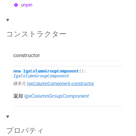
unpin
コンストラクター
constructor
new
IgxColumnGroupComponent
()
:
IgxColumnGroupComponent
継承元
IgxColumnComponent
.
constructor
返却
IgxColumnGroupComponent
プロパティ