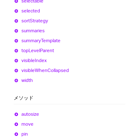
selectable
selected
sort
Strategy
summaries
summary
Template
top
Level
Parent
visible
Index
visible
When
Collapsed
width
メソッド
autosize
move
pin