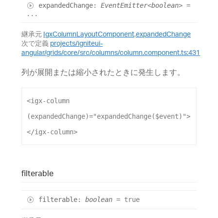
expanded
Change
:
EventEmitter
<
boolean
>
=
...
継承元
IgxColumnLayoutComponent
.
expandedChange
次で定義
projects/igniteui-
angular/grids/core/src/columns/column.component.ts:431
列が展開または縮小されたときに発生します。
<
igx-column
(expandedChange)
=
"expandedChange($event)"
>
</
igx-column
>
filterable
filterable
:
boolean
= true