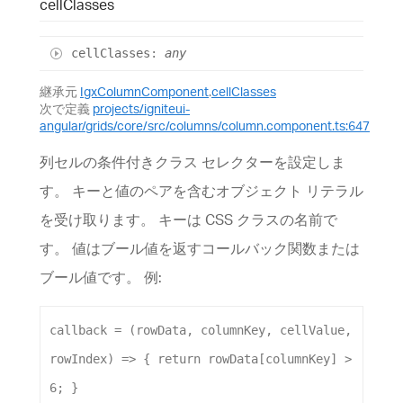
cell
Classes
cell
Classes
:
any
継承元
IgxColumnComponent
.
cellClasses
次で定義
projects/igniteui-
angular/grids/core/src/columns/column.component.ts:647
列セルの条件付きクラス セレクターを設定しま
す。 キーと値のペアを含むオブジェクト リテラル
を受け取ります。 キーは CSS クラスの名前で
す。 値はブール値を返すコールバック関数または
ブール値です。 例:
callback
 = (
rowData
, 
columnKey
, 
cellValue
, 
rowIndex
) 
=>
 { 
return
rowData
[
columnKey
] > 
6
; }