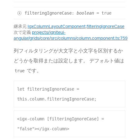
filtering
Ignore
Case
:
boolean
= true
継承元
IgxColumnLayoutComponent
.
filteringIgnoreCase
次で定義
projects/igniteui-
angular/grids/core/src/columns/column.component.ts:759
列フィルタリングが大文字と小文字を区別するか
どうかを取得または設定します。 デフォルト値は
です。
true
let
filteringIgnoreCase
 = 
this
.
column
.
filteringIgnoreCase
;
<
igx-column
[filteringIgnoreCase]
 = 
"false"
></
igx-column
>