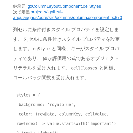
継承元
IgxColumnLayoutComponent
.
cellStyles
次で定義
projects/igniteui-
angular/grids/core/src/columns/column.component.ts:670
列セルに条件付きスタイル プロパティを設定しま
す。 列セルに条件付きスタイル プロパティを設定
します。
と同様、キーがスタイル プロパ
ngStyle
ティであり、 値が評価用の式であるオブジェクト
リテラルを受け入れます。
と同様、
cellClasses
コールバック関数を受け入れます。
styles
 = {
background:
'royalblue'
,
color
:
 (
rowData
, 
columnKey
, 
cellValue
, 
rowIndex
) 
=>
value
.
startsWith
(
'Important'
) 