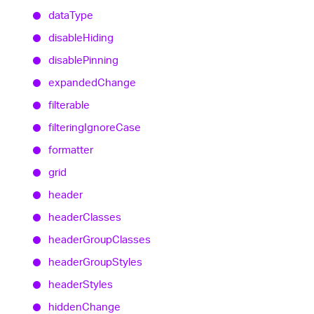
data
Type
disable
Hiding
disable
Pinning
expanded
Change
filterable
filtering
Ignore
Case
formatter
grid
header
header
Classes
header
Group
Classes
header
Group
Styles
header
Styles
hidden
Change