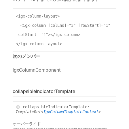
<
igx-column-layout
>
<
igx-column
[colEnd]
=
"3"
[rowStart]
=
"1"
[colStart]
=
"1"
></
igx-column
>
</
igx-column-layout
>
次のメンバー
IgxColumnComponent
collapsible
Indicator
Template
collapsible
Indicator
Template
:
TemplateRef
<
IgxColumnTemplateContext
>
オーバーライド