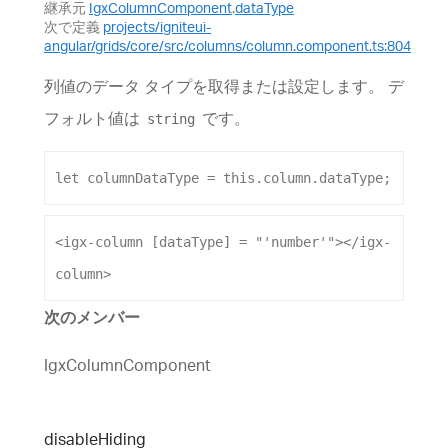
継承元
IgxColumnComponent
.
dataType
次で定義
projects/igniteui-
angular/grids/core/src/columns/column.component.ts:804
列値のデータ タイプを取得または設定します。 デ
フォルト値は
です。
string
let
columnDataType
 = 
this
.
column
.
dataType
;
<
igx-column
[dataType]
 = 
"'number'"
></
igx-
column
>
次のメンバー
IgxColumnComponent
disable
Hiding