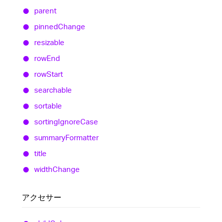
parent
pinned
Change
resizable
row
End
row
Start
searchable
sortable
sorting
Ignore
Case
summary
Formatter
title
width
Change
アクセサー