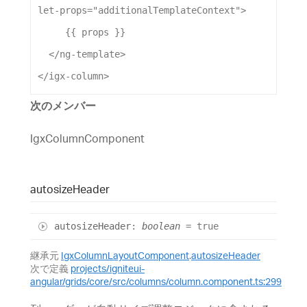
let-props
=
"additionalTemplateContext"
>
     {{ props }}
</
ng-template
>
</
igx-column
>
次のメンバー
IgxColumnComponent
autosize
Header
autosize
Header
:
boolean
= true
継承元
IgxColumnLayoutComponent
.
autosizeHeader
次で定義
projects/igniteui-
angular/grids/core/src/columns/column.component.ts:299