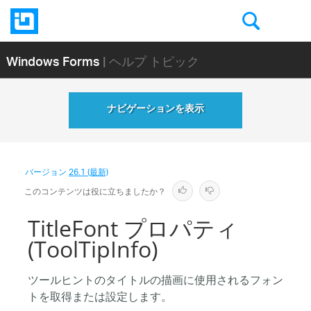
Windows Forms
| ヘルプ トピック
ナビゲーションを表示
バージョン
26.1 (最新)
このコンテンツは役に立ちましたか？
TitleFont プロパティ
(ToolTipInfo)
ツールヒントのタイトルの描画に使用されるフォン
トを取得または設定します。