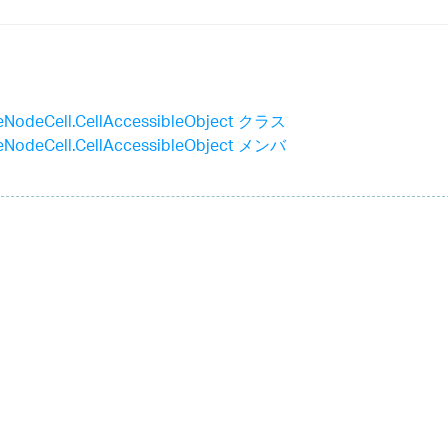
eeNodeCell.CellAccessibleObject クラス
eeNodeCell.CellAccessibleObject メンバ