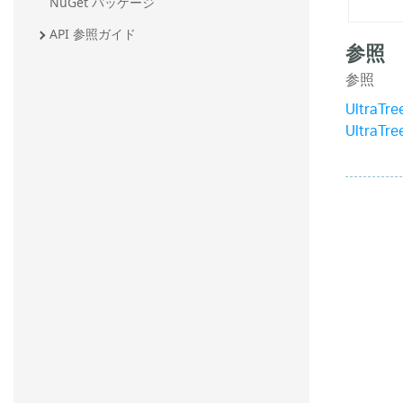
NuGet パッケージ
API 参照ガイド
参照
参照
UltraTr
UltraTr