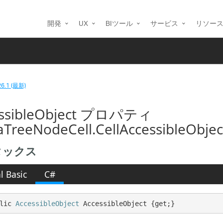
開発
UX
BIツール
サービス
リソー
26.1 (最新)
essibleObject プロパティ
raTreeNodeCell.CellAccessibleObjec
タックス
l Basic
C#
lic 
AccessibleObject
 AccessibleObject {get;}