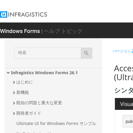
Windows Forms
| ヘルプ トピック
検
バージョン
索
Acc
Infragistics Windows Forms 26.1
(Ult
はじめに
シン
新機能
既知の問題と重大な変更
Visua
開発者ガイド
pub
Ultimate UI for Windows Forms サンプル