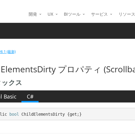
開発
UX
BIツール
サービス
リソー
26.1 (最新)
dElementsDirty プロパティ (Scrollbar
タックス
l Basic
C#
lic 
bool
 ChildElementsDirty {get;}