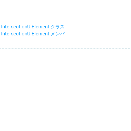
arIntersectionUIElement クラス
arIntersectionUIElement メンバ