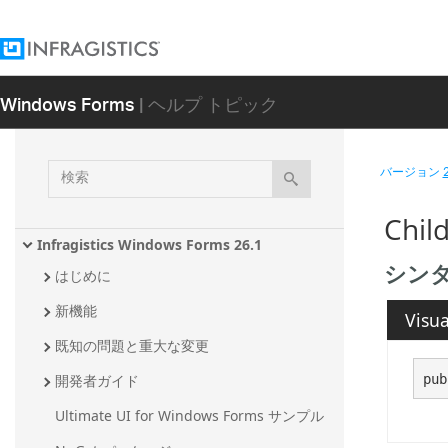
Windows Forms
| ヘルプ トピック
検
バージョン
索
Chil
Infragistics Windows Forms 26.1
シン
はじめに
新機能
Visua
既知の問題と重大な変更
pub
開発者ガイド
Ultimate UI for Windows Forms サンプル