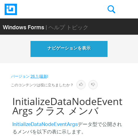
Windows Forms
| ヘルプ トピック
ナビゲーションを表示
バージョン
26.1 (最新)
このコンテンツは役に立ちましたか？
InitializeDataNodeEvent
Args クラス メンバ
InitializeDataNodeEventArgs
データ型で公開され
るメンバを以下の表に示します。