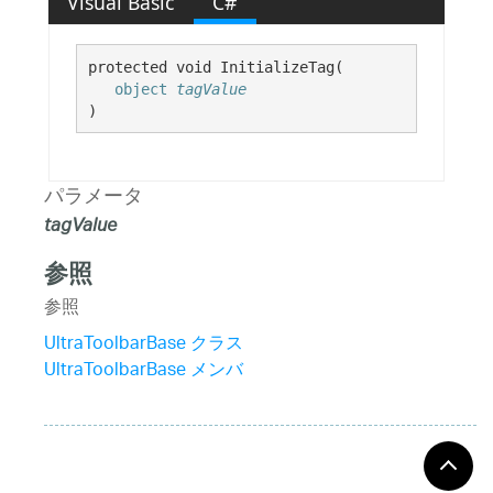
Visual Basic
C#
protected void InitializeTag( 

object
tagValue
)
パラメータ
tagValue
参照
参照
UltraToolbarBase クラス
UltraToolbarBase メンバ