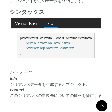
オブジェクトからのデータを格納します。
シンタックス
Visual Basic
C#
protected virtual void GetObjectData( 

SerializationInfo
info
,

StreamingContext
context
)
パラメータ
info
シリアル化データを生成するオブジェクト。
context
このシリアル化の変換先についての情報を提供しま
す。