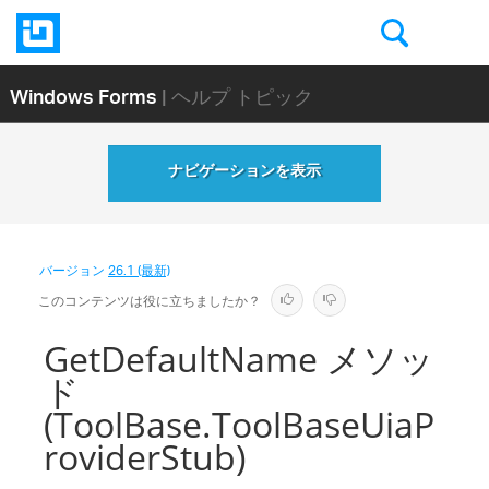
Windows Forms
| ヘルプ トピック
ナビゲーションを表示
バージョン
26.1 (最新)
このコンテンツは役に立ちましたか？
GetDefaultName メソッ
ド
(ToolBase.ToolBaseUiaP
roviderStub)