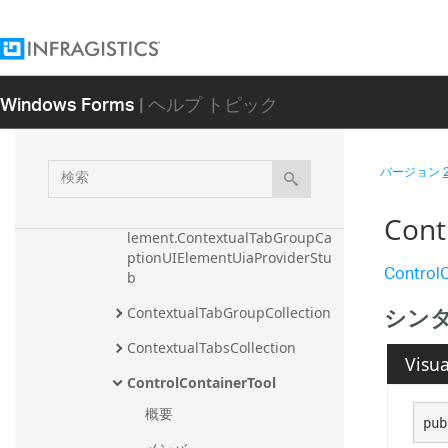
ContextualTabGroup
ContextualTabGroup.Contextual
TabGroupAccessibleObject
Windows Forms
| ヘルプ トピック
ContextualTabGroup.Contextual
TabGroupConverter
ContextualTabGroupCaptionUIE
検
バージョン
lement
索
ContextualTabGroupCaptionUIE
Cont
lement.ContextualTabGroupCa
ptionUIElementUiaProviderStu
ControlC
b
シン
ContextualTabGroupCollection
ContextualTabsCollection
Visua
ControlContainerTool
概要
pub