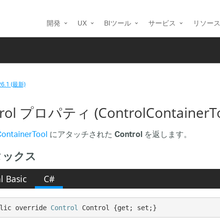
開発
UX
BIツール
サービス
リソー
26.1 (最新)
rol プロパティ (ControlContainerTo
ontainerTool
にアタッチされた
を返します。
Control
タックス
l Basic
C#
lic override 
Control
 Control {get; set;}