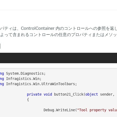
ティは、ControlContainer 内のコントロールへの参照を返し
よって含まれるコントロールの任意のプロパティまたはメソッ
例
ng
ng
ng
 Infragistics.Win.UltraWinToolbars;

private
void
 button21_Click(
object
 sender, 
		{

			Debug.WriteLine(
"Tool property valu