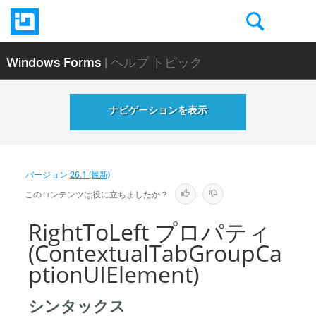
Windows Forms
| ヘルプ トピック
ナビゲーションを表示
バージョン
26.1 (最新)
このコンテンツは役に立ちましたか？
RightToLeft プロパティ
(ContextualTabGroupCa
ptionUIElement)
シンタックス