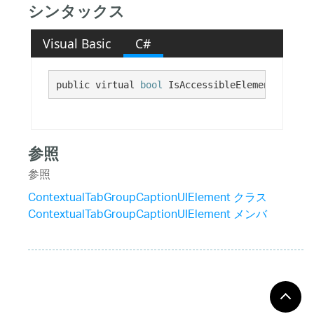
シンタックス
Visual Basic
C#
public virtual 
bool
 IsAccessibleElement {get;}
参照
参照
ContextualTabGroupCaptionUIElement クラス
ContextualTabGroupCaptionUIElement メンバ