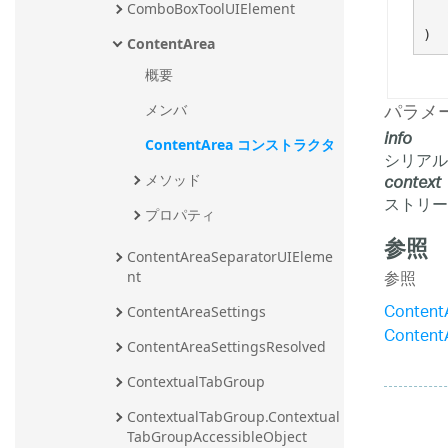
ComboBoxToolUIElement
)
ContentArea
概要
パラメ
メンバ
info
ContentArea コンストラクタ
シリアル
context
メソッド
ストリー
プロパティ
参照
ContentAreaSeparatorUIEleme
参照
nt
Conten
ContentAreaSettings
Conten
ContentAreaSettingsResolved
ContextualTabGroup
ContextualTabGroup.Contextual
TabGroupAccessibleObject