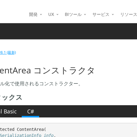
開発
UX
BIツール
サービス
リソー
26.1 (最新)
tentArea コンストラクタ
ル化で使用されるコンストラクター。
タックス
l Basic
C#
tected ContentArea( 

SerializationInfo
info
,
