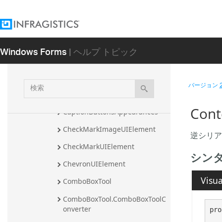
CancelableRibbonGroupEventA
rgs
CancelableRibbonTabEventArg
s
Windows Forms
| ヘルプ トピック
CancelableToolbarEventArgs
CancelableToolEventArgs
検
バージョン
索
CaptionButtonAppearances
Con
CaptionButtonsAppearances
CheckMarkImageUIElement
逆シリア
CheckMarkUIElement
シン
ChevronUIElement
Visua
ComboBoxTool
ComboBoxTool.ComboBoxToolC
onverter
pro