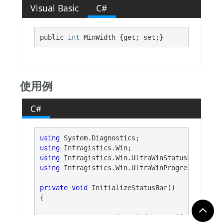
Visual Basic
C#
public 
int
 MinWidth {get; set;}
使用例
C#
using
using
using
using
 Infragistics.Win.UltraWinProgressBar;

private
void
 InitializeStatusBar()

{

// Note: Under windows XP if the 'Supp