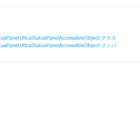
atusPanel.UltraStatusPanelAccessibleObject クラス
atusPanel.UltraStatusPanelAccessibleObject メンバ