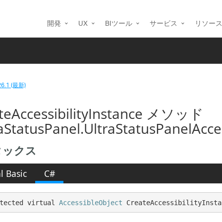
開発
UX
BIツール
サービス
リソー
26.1 (最新)
teAccessibilityInstance メソッド
raStatusPanel.UltraStatusPanelAcce
タックス
l Basic
C#
tected virtual 
AccessibleObject
 CreateAccessibilityInsta