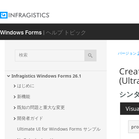
Windows Forms
| ヘルプ トピック
検
バージョン
索
Crea
Infragistics Windows Forms 26.1
(Ult
はじめに
シン
新機能
既知の問題と重大な変更
Visua
開発者ガイド
pro
Ultimate UI for Windows Forms サンプル