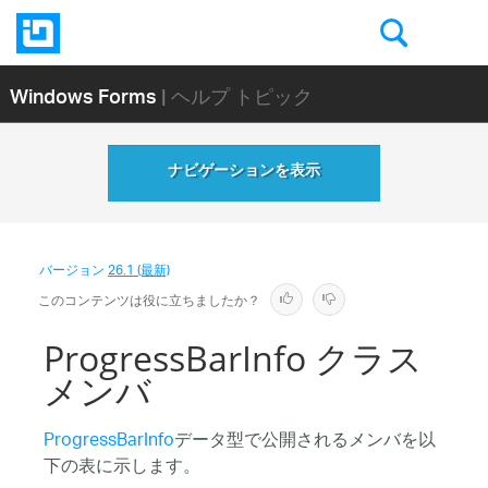
Windows Forms
| ヘルプ トピック
ナビゲーションを表示
バージョン
26.1 (最新)
このコンテンツは役に立ちましたか？
ProgressBarInfo クラス
メンバ
ProgressBarInfo
データ型で公開されるメンバを以
下の表に示します。