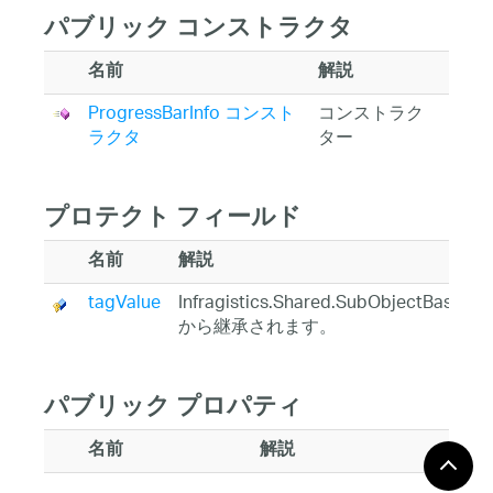
パブリック コンストラクタ
名前
解説
ProgressBarInfo コンスト
コンストラク
ラクタ
ター
プロテクト フィールド
名前
解説
tagValue
Infragistics.Shared.SubObjectBase
から継承されます。
パブリック プロパティ
名前
解説