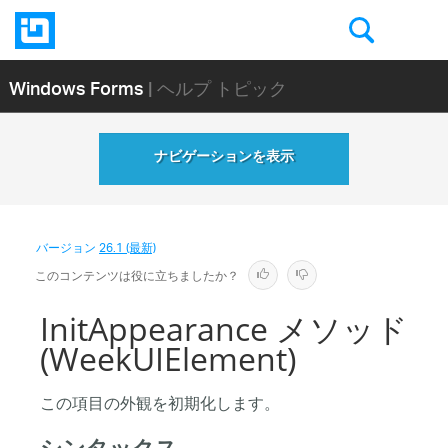
Windows Forms
| ヘルプ トピック
ナビゲーションを表示
バージョン
26.1 (最新)
このコンテンツは役に立ちましたか？
InitAppearance メソッド
(WeekUIElement)
この項目の外観を初期化します。