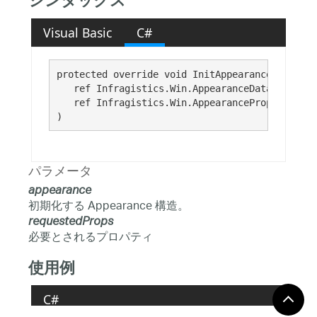
シンタックス
Visual Basic
C#
protected override void InitAppearance( 

   ref Infragistics.Win.AppearanceData 
appeara
   ref Infragistics.Win.AppearancePropFlags 
re
)
パラメータ
appearance
初期化する Appearance 構造。
requestedProps
必要とされるプロパティ
使用例
C#