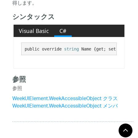
得します。
シンタックス
Visual Basic
C#
public override 
string
 Name {get; set;}
参照
参照
WeekUIElement.WeekAccessibleObject クラス
WeekUIElement.WeekAccessibleObject メンバ