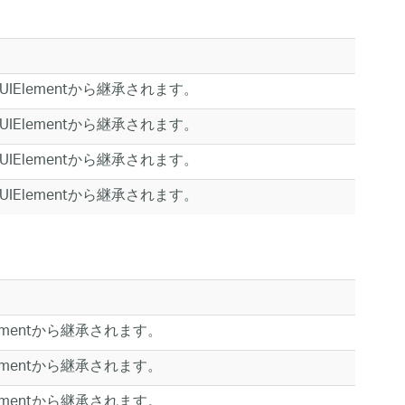
.Win.UIElementから継承されます。
.Win.UIElementから継承されます。
.Win.UIElementから継承されます。
.Win.UIElementから継承されます。
.UIElementから継承されます。
.UIElementから継承されます。
.UIElementから継承されます。