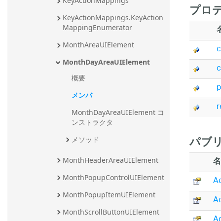
KeyActionMappings
プロテ
KeyActionMappings.KeyAction
MappingEnumerator
MonthAreaUIElement
c
MonthDayAreaUIElement
c
概要
p
メンバ
r
MonthDayAreaUIElement コ
ンストラクタ
パブリ
メソッド
名
MonthHeaderAreaUIElement
MonthPopupControlUIElement
Ac
MonthPopupItemUIElement
Ac
MonthScrollButtonUIElement
Ad