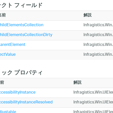
クト フィールド
名前
解説
hildElementsCollection
Infragistics
hildElementsCollectionDirty
Infragistics
arentElement
Infragistics
ectValue
Infragistics
ック プロパティ
前
解説
cessibilityInstance
Infragistics.Win
cessibilityInstanceResolved
Infragistics.Win
justable
Infragistics.Win