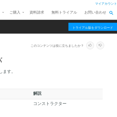
マイアカウント
ス
ご購入
資料請求
無料トライアル
お問い合わせ
トライアル版をダウンロード
このコンテンツは役に立ちましたか？
バ
します。
解説
コンストラクター