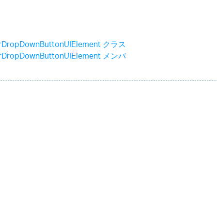
arDropDownButtonUIElement クラス
arDropDownButtonUIElement メンバ