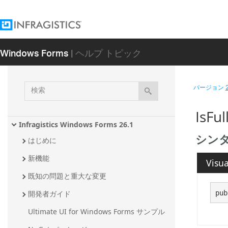
Windows Forms
| ヘルプ トピック
検
バージョン
索
IsFu
Infragistics Windows Forms 26.1
シン
はじめに
新機能
Visua
既知の問題と重大な変更
pub
開発者ガイド
Ultimate UI for Windows Forms サンプル