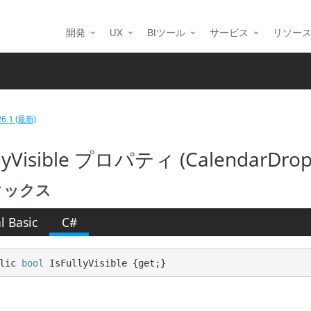
開発
UX
BIツール
サービス
リソー
26.1 (最新)
llyVisible プロパティ (CalendarDro
タックス
l Basic
C#
lic 
bool
 IsFullyVisible {get;}