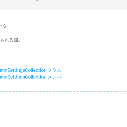
ータ
される値。
umnSettingsCollection クラス
umnSettingsCollection メンバ