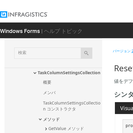
クラス
GridSettings
KeyedTaskFieldSubObjectDictio
Windows Forms
| ヘルプ トピック
naryBase<TValue>
TaskCellSettings
検
バージョン
TaskCellSettingsCollection
索
TaskColumnSettings
Rese
TaskColumnSettingsCollection
値をデフ
概要
シン
メンバ
TaskColumnSettingsCollectio
Visua
n コンストラクタ
メソッド
pro
GetValue メソッド