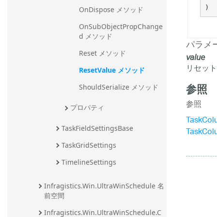
)
OnDispose メソッド
OnSubObjectPropChange
d メソッド
パラメ
Reset メソッド
value
リセット
ResetValue メソッド
参照
ShouldSerialize メソッド
参照
プロパティ
TaskCol
TaskFieldSettingsBase
TaskCol
TaskGridSettings
TimelineSettings
Infragistics.Win.UltraWinSchedule 名
前空間
Infragistics.Win.UltraWinSchedule.C