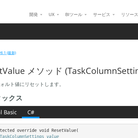
開発
UX
BIツール
サービス
リソー
26.1 (最新)
tValue メソッド (TaskColumnSetting
ォルト値にリセットします。
タックス
l Basic
C#
tected override void ResetValue( 

TaskColumnSettings
value