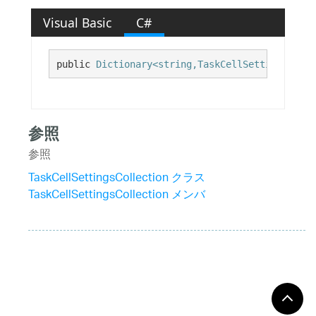
Visual Basic
C#
public 
Dictionary<string,TaskCellSettings>
 Val
参照
参照
TaskCellSettingsCollection クラス
TaskCellSettingsCollection メンバ