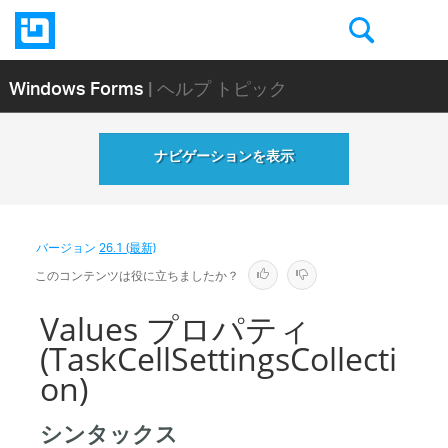
Windows Forms
| ヘルプ トピック
ナビゲーションを表示
バージョン
26.1 (最新)
このコンテンツは役に立ちましたか？
Values プロパティ
(TaskCellSettingsCollecti
on)
シンタックス