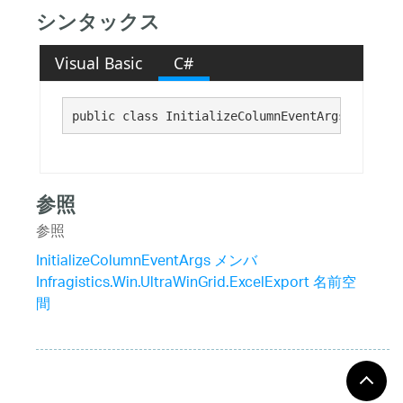
シンタックス
Visual Basic
C#
public class InitializeColumnEventArgs : 
Syste
参照
参照
InitializeColumnEventArgs メンバ
Infragistics.Win.UltraWinGrid.ExcelExport 名前空
間