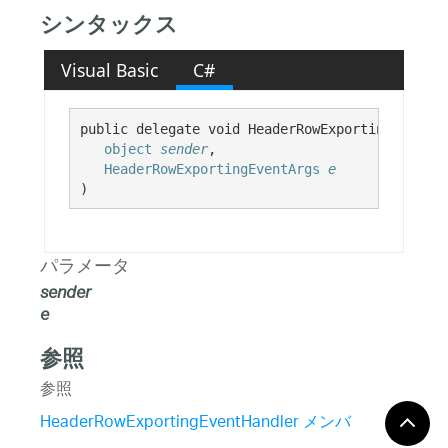
シンタックス
Visual Basic
C#
public delegate void HeaderRowExportingEventHa
object
sender
,

HeaderRowExportingEventArgs
e
)
パラメータ
sender
e
参照
参照
HeaderRowExportingEventHandler メンバ
Infragistics.Win.UltraWinGrid.ExcelExport 名前空