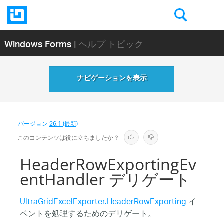
Windows Forms
| ヘルプ トピック
ナビゲーションを表示
バージョン
26.1 (最新)
このコンテンツは役に立ちましたか？
HeaderRowExportingEv
entHandler デリゲート
UltraGridExcelExporter.HeaderRowExporting
イ
ベントを処理するためのデリゲート。