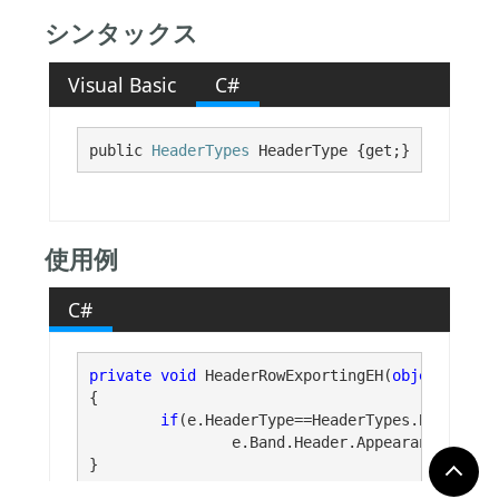
シンタックス
Visual Basic
C#
public 
HeaderTypes
 HeaderType {get;}
使用例
C#
private
void
 HeaderRowExportingEH(
object
 sende
{

if
(e.HeaderType==HeaderTypes.BandHeade
		e.Band.Header.Appearance.BackColor = Color.LightBlue;

}
