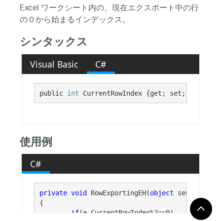
Excel ワークシート内の、現在エクスポート中の行
の０から始まるインデックス。
シンタックス
Visual Basic
C#
public 
int
 CurrentRowIndex {get; set;}
使用例
C#
private
void
 RowExportingEH(
object
 sender, Inf
{

if
(e.CurrentRowIndex%2==0)
