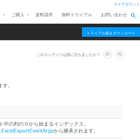
マイアカウント
ス
ご購入
資料請求
無料トライアル
お問い合わせ
トライアル版をダウンロード
このコンテンツは役に立ちましたか？
ます。
ポート中の列の０から始まるインデックス。
rt.ExcelExportEventArgs
から継承されます。