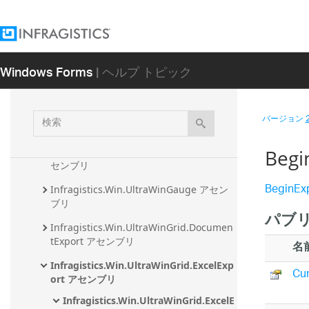
リ
Infragistics.Win.UltraWinEditors アセン
ブリ
Windows Forms
| ヘルプ トピック
Infragistics.Win.UltraWinExplorerBar ア
センブリ
Infragistics.Win.UltraWinFormattedText
検
バージョン
.WordWriter アセンブリ
索
Infragistics.Win.UltraWinGanttView ア
Beg
センブリ
BeginEx
Infragistics.Win.UltraWinGauge アセン
ブリ
パブリ
Infragistics.Win.UltraWinGrid.Documen
tExport アセンブリ
名
Infragistics.Win.UltraWinGrid.ExcelExp
Cu
ort アセンブリ
Infragistics.Win.UltraWinGrid.ExcelE