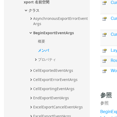
Cur
xport 名前空間
クラス
Cu
AsynchronousExportErrorEvent
Args
BeginExportEventArgs
Cu
概要
La
メンバ
Ro
プロパティ
Wo
CellExportedEventArgs
CellExportErrorEventArgs
CellExportingEventArgs
参照
EndExportEventArgs
参照
ExcelExportCancelEventArgs
BeginEx
ExcelExportEventArgs