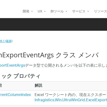
開発
UX
BIツール
サービス
リソー
26.1 (最新)
inExportEventArgs クラス メンバ
portEventArgs
データ型で公開されるメンバを以下の表に示し
ック プロパティ
前
解説
rrentColumnIndex
Excel ワークシート内の、現在エクス
Infragistics.Win.UltraWinGrid.ExcelExpo