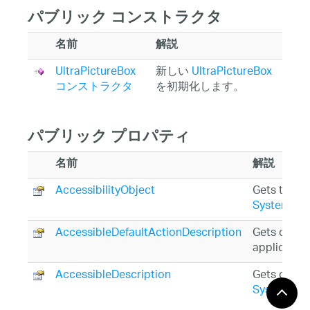
パブリック コンストラクタ
名前
解説
UltraPictureBox
新しい
UltraPictureBox
コンストラクタ
を初期化します。
パブリック プロパティ
名前
解説
AccessibilityObject
Gets the
Sy
System.Wi
AccessibleDefaultActionDescription
Gets or set
applicatio
AccessibleDescription
Gets or set
System.Wi