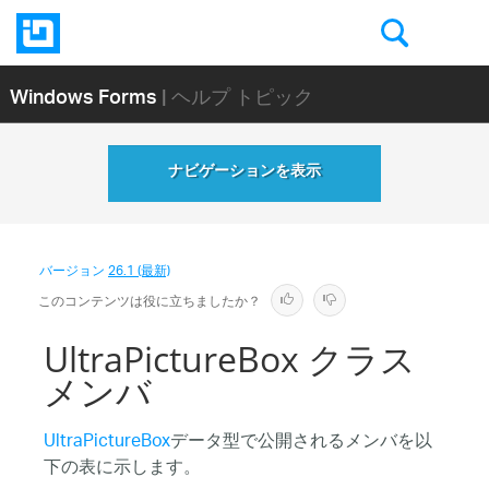
Windows Forms
| ヘルプ トピック
ナビゲーションを表示
バージョン
26.1 (最新)
このコンテンツは役に立ちましたか？
UltraPictureBox クラス
メンバ
UltraPictureBox
データ型で公開されるメンバを以
下の表に示します。