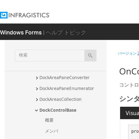
DockablePanesCollection
DockablePanesCollectionEditor
DockableWindow
Windows Forms
| ヘルプ トピック
DockableWindowPlaceholderUI
Element
検
バージョン
DockableWindowUIElement
索
DockAreaPane
OnC
DockAreaPaneConverter
コントロ
DockAreaPaneEnumerator
シン
DockAreasCollection
DockControlBase
Visua
概要
メンバ
pro