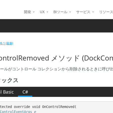
開発
UX
BIツール
サービス
リソー
26.1 (最新)
ontrolRemoved メソッド (DockCont
ールがコントロール コレクションから削除されるときに呼び
タックス
l Basic
C#
tected override void OnControlRemoved( 

ControlEventArgs
e