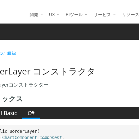
開発
UX
BIツール
サービス
リソー
26.1 (最新)
derLayer コンストラクタ
rLayerコンストラクター。
タックス
l Basic
C#
lic BorderLayer( 

IChartComponent
component
,
