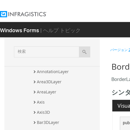
Infragistics.UltraChart.Core.Annotati
ons 名前空間
Infragistics.UltraChart.Core.ColorMo
Windows Forms
| ヘルプ トピック
del 名前空間
Infragistics.UltraChart.Core.Layers 
名前空間
検
バージョン
クラス
索
AdornmentLayer
Bor
AnnotationLayer
Borde
Area3DLayer
シン
AreaLayer
Axis
Visua
Axis3D
Bar3DLayer
pub