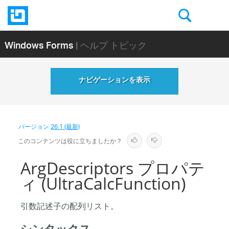
Windows Forms
| ヘルプ トピック
ナビゲーションを表示
バージョン
26.1 (最新)
このコンテンツは役に立ちましたか？
ArgDescriptors プロパテ
ィ (UltraCalcFunction)
引数記述子の配列リスト。