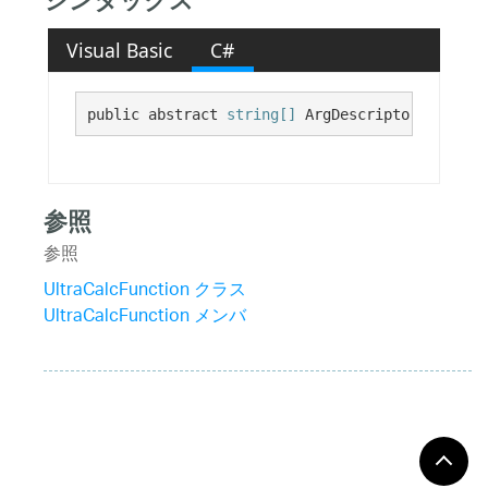
シンタックス
Visual Basic
C#
public abstract 
string[]
 ArgDescriptors {get;}
参照
参照
UltraCalcFunction クラス
UltraCalcFunction メンバ